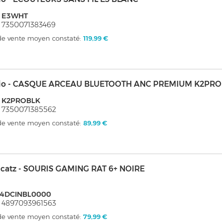
: E3WHT
 7350071383469
 de vente moyen constaté:
119,99 €
io - CASQUE ARCEAU BLUETOOTH ANC PREMIUM K2PRO
: K2PROBLK
 7350071385562
 de vente moyen constaté:
89,99 €
catz - SOURIS GAMING RAT 6+ NOIRE
4DCINBL0000
 4897093961563
 de vente moyen constaté:
79,99 €