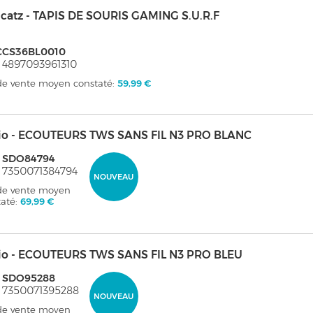
catz - TAPIS DE SOURIS GAMING S.U.R.F
CCS36BL0010
 4897093961310
 de vente moyen constaté:
59,99 €
io - ECOUTEURS TWS SANS FIL N3 PRO BLANC
: SDO84794
 7350071384794
NOUVEAU
 de vente moyen
taté:
69,99 €
io - ECOUTEURS TWS SANS FIL N3 PRO BLEU
: SDO95288
 7350071395288
NOUVEAU
 de vente moyen