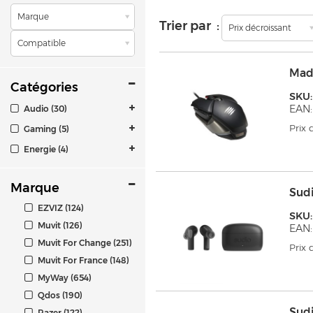
Marque
Trier par :
Prix décroissant
Compatible
Mad
Catégories
SKU
EAN:
Audio (30)
Prix
Gaming (5)
Energie (4)
Marque
Sud
EZVIZ (124)
SKU:
Muvit (126)
EAN:
Muvit For Change (251)
Prix
Muvit For France (148)
MyWay (654)
Qdos (190)
Sud
Razer (122)