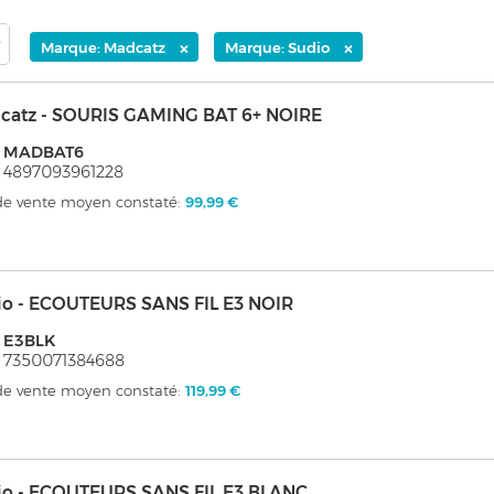
×
×
Marque: Madcatz
Marque: Sudio
catz - SOURIS GAMING BAT 6+ NOIRE
: MADBAT6
 4897093961228
 de vente moyen constaté:
99,99 €
io - ECOUTEURS SANS FIL E3 NOIR
 E3BLK
 7350071384688
 de vente moyen constaté:
119,99 €
io - ECOUTEURS SANS FIL E3 BLANC