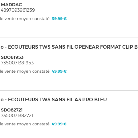
: MADDAC
 4897093961259
 de vente moyen constaté:
39,99 €
io - ECOUTEURS TWS SANS FIL OPENEAR FORMAT CLIP B
: SDO81953
 7350071381953
 de vente moyen constaté:
49,99 €
io - ECOUTEURS TWS SANS FIL A3 PRO BLEU
 SDO82721
 7350071382721
 de vente moyen constaté:
49,99 €