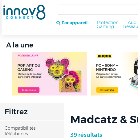
Protection
Audi
Par appareil
Gaming
Résea
A la une
Filtrez
Madcatz & S
Compatibilités
téléphones
39 résultats