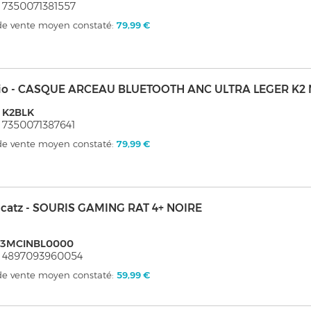
 7350071381557
 de vente moyen constaté:
79,99 €
io - CASQUE ARCEAU BLUETOOTH ANC ULTRA LEGER K2 
 K2BLK
 7350071387641
 de vente moyen constaté:
79,99 €
catz - SOURIS GAMING RAT 4+ NOIRE
3MCINBL0000
: 4897093960054
 de vente moyen constaté:
59,99 €