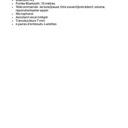
Portée Bluetooth : 10 mètres
Télécommande :
lecture/pause, titre suivant/précédent, volume,
répondre/rejeter appel
Microphone
Assistant vocal intégré
Transducteurs 7 mm
4 paires d'embouts, 4 ailettes