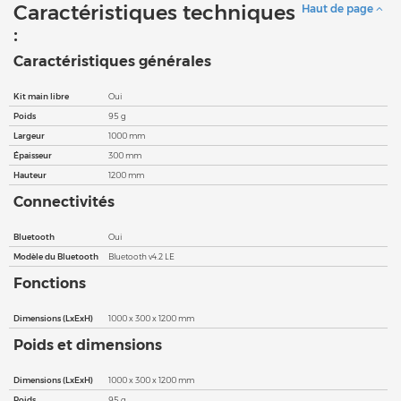
Caractéristiques techniques
Haut de page
:
Caractéristiques générales
Kit main libre
Oui
Poids
95 g
Largeur
1000 mm
Épaisseur
300 mm
Hauteur
1200 mm
Connectivités
Bluetooth
Oui
Modèle du Bluetooth
Bluetooth v4.2 LE
Fonctions
Dimensions (LxExH)
1000 x 300 x 1200 mm
Poids et dimensions
Dimensions (LxExH)
1000 x 300 x 1200 mm
Poids
95 g