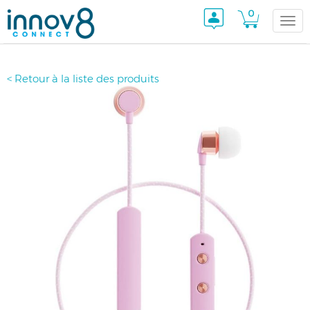
0
Togg
< Retour à la liste des produits
navi