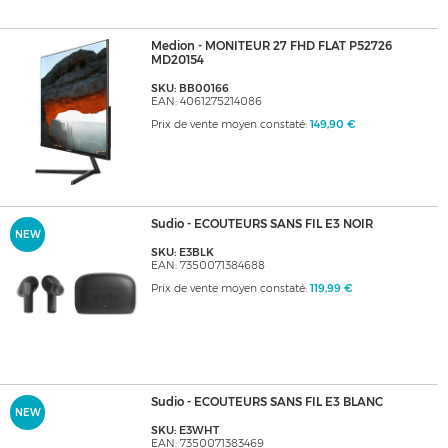
Medion - MONITEUR 27 FHD FLAT P52726
MD20154
SKU: BB00166
EAN: 4061275214086
Prix de vente moyen constaté:
149,90 €
Sudio - ECOUTEURS SANS FIL E3 NOIR
NEW
SKU: E3BLK
EAN: 7350071384688
Prix de vente moyen constaté:
119,99 €
Sudio - ECOUTEURS SANS FIL E3 BLANC
NEW
SKU: E3WHT
EAN: 7350071383469