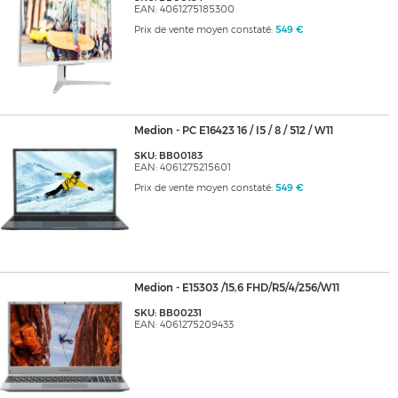
EAN: 4061275185300
Prix de vente moyen constaté:
549 €
Medion - PC E16423 16 / I5 / 8 / 512 / W11
SKU: BB00183
EAN: 4061275215601
Prix de vente moyen constaté:
549 €
Medion - E15303 /15,6 FHD/R5/4/256/W11
SKU: BB00231
EAN: 4061275209433