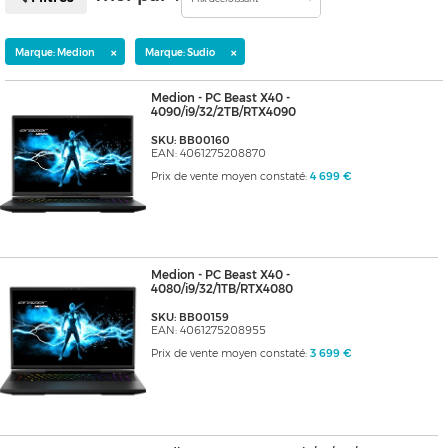
×
×
Marque: Medion
Marque: Sudio
Medion - PC Beast X40 -
4090/i9/32/2TB/RTX4090
SKU: BB00160
EAN: 4061275208870
Prix de vente moyen constaté:
4 699 €
Medion - PC Beast X40 -
4080/i9/32/1TB/RTX4080
SKU: BB00159
EAN: 4061275208955
Prix de vente moyen constaté:
3 699 €