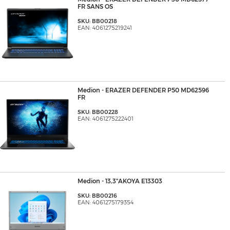
FR SANS OS
SKU: BB00218
EAN: 4061275219241
Medion - ERAZER DEFENDER P50 MD62596
FR
SKU: BB00228
EAN: 4061275222401
Medion - 13,3"AKOYA E13303
SKU: BB00216
EAN: 4061275179354