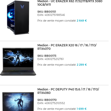
Medion - UC ERAZER X62 i7/32/1TB/RTX 3080
10GB/W11
SKU: BB00151
EAN: 4061275198546
Prix de vente moyen constaté:
2 649 €
Medion - PC ERAZER X20 16 / I7 / 16 / 1TO/
RTX4070
SKU: BB00173
EAN: 4061275212761
Prix de vente moyen constaté:
2 299 €
Medion - PC DEPUTY P40 15,6 / I7 / 16 / 1TO/
RTX4060
SKU: BB00170
EAN: 4061275210552
Prix de vente moyen constaté:
1 699 €