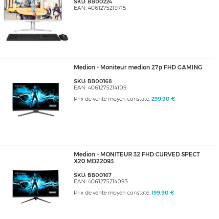
SKU: BB00224
EAN: 4061275219715
Medion - Moniteur medion 27p FHD GAMING
SKU: BB00168
EAN: 4061275214109
Prix de vente moyen constaté:
299,90 €
Medion - MONITEUR 32 FHD CURVED SPECT
X20 MD22093
SKU: BB00167
EAN: 4061275214093
Prix de vente moyen constaté:
199,90 €