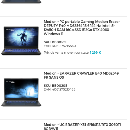
Medion - PC portable Gaming Medion Erazer
DEPUTY P40 MD62564 15,6 144 Hz Intel i5-
12450H RAM 16Go SSD 512Go RTX 4060
Windows 11
SKU: BB00189
EAN: 4061275215540
Prix de vente moyen constaté:
1 299 €
Medion - EARAZER CRAWLER E40 MD62549
FR SANS OS
SKU: BB00205
EAN: 4061275213485
Medion - UC ERAZER X31 i5/16/512/RTX 3060TI
8GB/W11