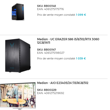
SKU: BB00148
EAN: 4061275175776
Prix de vente moyen constaté:
1 099 €
Medion - UC ERAZER S86 i5/8/512/RTX 3060
12GB/W11
SKU: BB00147
EAN: 4061275198027
Prix de vente moyen constaté:
1 039 €
Medion - AIO E23405/24"/i5/8GB/512
SKU: BB00229
EAN: 4061275219692