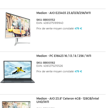
Medion - AIO E23403 23,8/i3/8/256/W11
SKU: BB00152
EAN: 4061275189940
Prix de vente moyen constaté:
479 €
Medion - PC E16423 16 / I3 / 8 / 256 / W11
SKU: BB00182
EAN: 4061275215526
Prix de vente moyen constaté:
479 €
Medion - AIO 23,8" Celeron 4GB - 128GB/Intel
UHD/W11