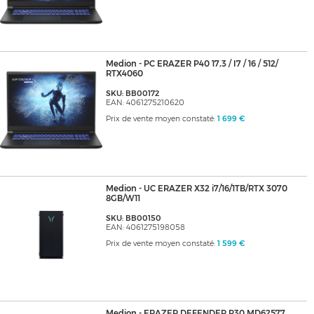
Medion - PC ERAZER P40 17,3 / I7 / 16 / 512/
RTX4060
SKU: BB00172
EAN: 4061275210620
Prix de vente moyen constaté:
1 699 €
Medion - UC ERAZER X32 i7/16/1TB/RTX 3070
8GB/W11
SKU: BB00150
EAN: 4061275198058
Prix de vente moyen constaté:
1 599 €
Medion - ERAZER DEFENDER P30 MD62577