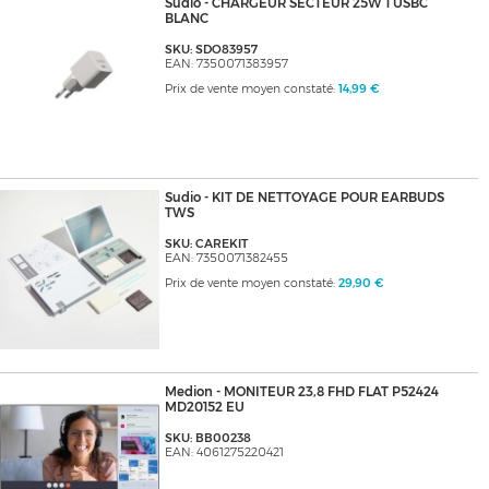
Sudio - CHARGEUR SECTEUR 25W 1 USBC
BLANC
SKU: SDO83957
EAN: 7350071383957
Prix de vente moyen constaté:
14,99 €
Sudio - KIT DE NETTOYAGE POUR EARBUDS
TWS
SKU: CAREKIT
EAN: 7350071382455
Prix de vente moyen constaté:
29,90 €
Medion - MONITEUR 23,8 FHD FLAT P52424
MD20152 EU
SKU: BB00238
EAN: 4061275220421