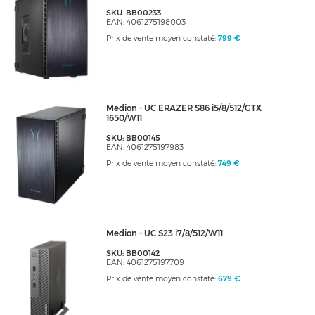
SKU: BB00233
EAN: 4061275198003
Prix de vente moyen constaté:
799 €
Medion - UC ERAZER S86 i5/8/512/GTX
1650/W11
SKU: BB00145
EAN: 4061275197983
Prix de vente moyen constaté:
749 €
Medion - UC S23 i7/8/512/W11
SKU: BB00142
EAN: 4061275197709
Prix de vente moyen constaté:
679 €