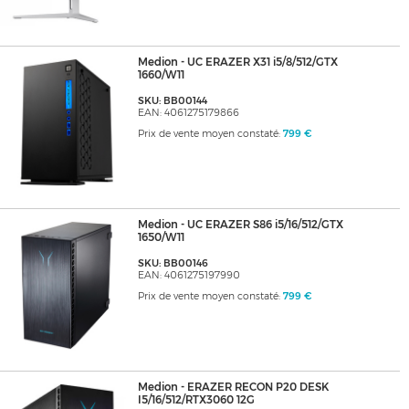
Medion - UC ERAZER X31 i5/8/512/GTX
1660/W11
SKU: BB00144
EAN: 4061275179866
Prix de vente moyen constaté:
799 €
Medion - UC ERAZER S86 i5/16/512/GTX
1650/W11
SKU: BB00146
EAN: 4061275197990
Prix de vente moyen constaté:
799 €
Medion - ERAZER RECON P20 DESK
I5/16/512/RTX3060 12G