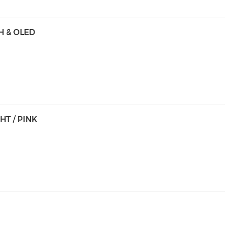
H & OLED
HT / PINK