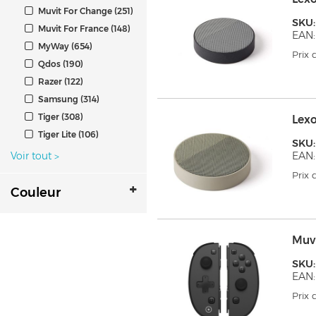
Muvit For Change (251)
SKU
Muvit For France (148)
EAN:
MyWay (654)
Prix
Qdos (190)
Razer (122)
Samsung (314)
Tiger (308)
Lex
Tiger Lite (106)
SKU
Voir tout
EAN:
>
Prix
Couleur
Muv
SKU
EAN:
Prix