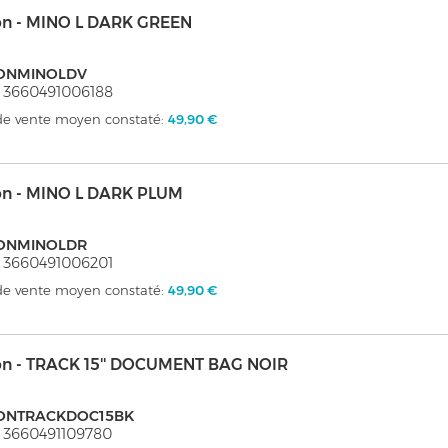
on - MINO L DARK GREEN
ONMINOLDV
 3660491006188
 de vente moyen constaté:
49,90 €
on - MINO L DARK PLUM
ONMINOLDR
 3660491006201
 de vente moyen constaté:
49,90 €
on - TRACK 15'' DOCUMENT BAG NOIR
ONTRACKDOC15BK
 3660491109780