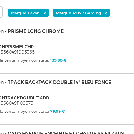
×
×
Marque: Lexon
Marque: Muvit Gaming
on - PRISME LONG CHROME
ONPRISMELCHR
 3660491005365
 de vente moyen constaté:
139,90 €
on - TRACK BACKPACK DOUBLE 14" BLEU FONCE
ONTRACKDOUBLE14DB
 3660491109575
 de vente moyen constaté:
79,99 €
on - OSLO ENERGIE ENCEINTE ET CHARGE SS FIL GRIS