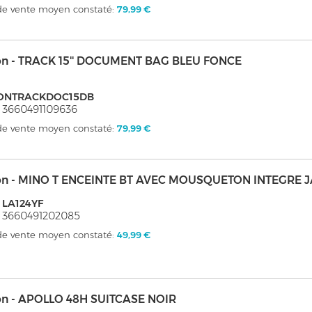
 de vente moyen constaté:
79,99 €
on - TRACK 15'' DOCUMENT BAG BLEU FONCE
ONTRACKDOC15DB
 3660491109636
 de vente moyen constaté:
79,99 €
on - MINO T ENCEINTE BT AVEC MOUSQUETON INTEGRE 
 LA124YF
 3660491202085
 de vente moyen constaté:
49,99 €
on - APOLLO 48H SUITCASE NOIR