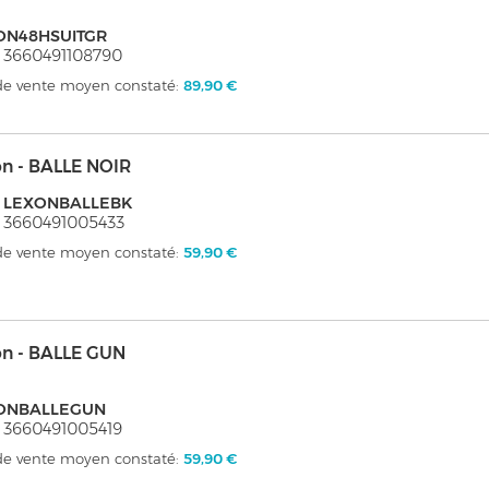
ON48HSUITGR
 3660491108790
 de vente moyen constaté:
89,90 €
on - BALLE NOIR
: LEXONBALLEBK
 3660491005433
 de vente moyen constaté:
59,90 €
on - BALLE GUN
ONBALLEGUN
 3660491005419
 de vente moyen constaté:
59,90 €