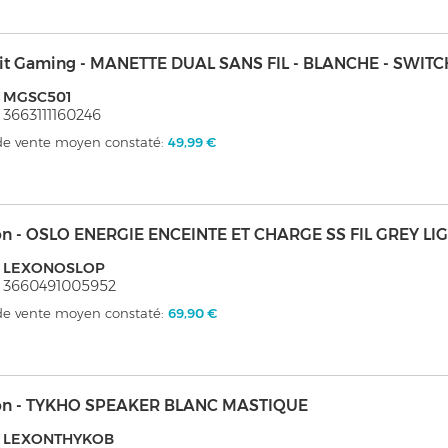
it Gaming - MANETTE DUAL SANS FIL - BLANCHE - SWITC
: MGSC501
 3663111160246
 de vente moyen constaté:
49,99 €
on - OSLO ENERGIE ENCEINTE ET CHARGE SS FIL GREY LIG
: LEXONOSLOP
 3660491005952
 de vente moyen constaté:
69,90 €
on - TYKHO SPEAKER BLANC MASTIQUE
: LEXONTHYKOB