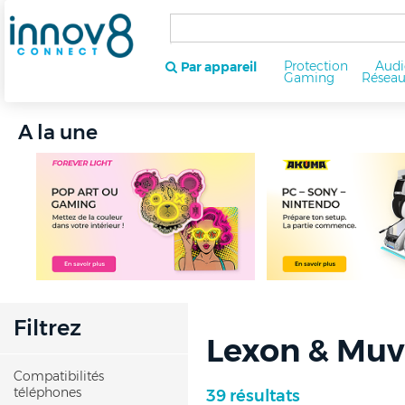
Protection
Audi
Par appareil
Gaming
Résea
A la une
Filtrez
Lexon & Muv
Compatibilités
téléphones
39 résultats