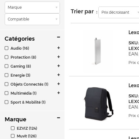
Marque
Trier par :
Prix décroissant
Compatible
Lex
Catégories
SKU:
LEX
Audio (16)
EAN:
Protection (8)
Prix
Gaming (8)
Energie (3)
Objets Connectés (1)
Lex
Multimédia (1)
SKU:
LEX
Sport & Mobilité (1)
EAN:
Prix
Marque
EZVIZ (124)
Muvit (126)
Lex