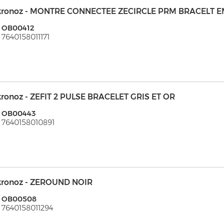
kronoz - MONTRE CONNECTEE ZECIRCLE PRM BRACELT 
: OB00412
 7640158011171
kronoz - ZEFIT 2 PULSE BRACELET GRIS ET OR
: OB00443
 7640158010891
kronoz - ZEROUND NOIR
: OB00508
 7640158011294