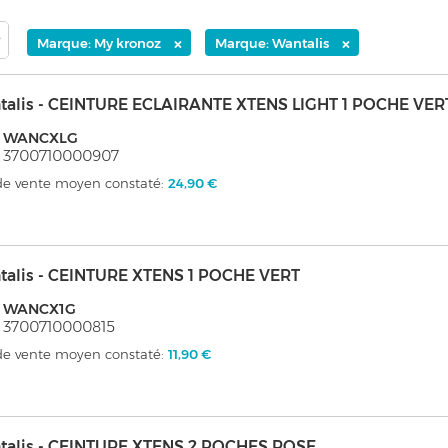
×
×
Marque: My kronoz
Marque: Wantalis
talis - CEINTURE ECLAIRANTE XTENS LIGHT 1 POCHE VER
: WANCXLG
: 3700710000907
 de vente moyen constaté:
24,90 €
talis - CEINTURE XTENS 1 POCHE VERT
: WANCX1G
 3700710000815
 de vente moyen constaté:
11,90 €
talis - CEINTURE XTENS 2 POCHES ROSE