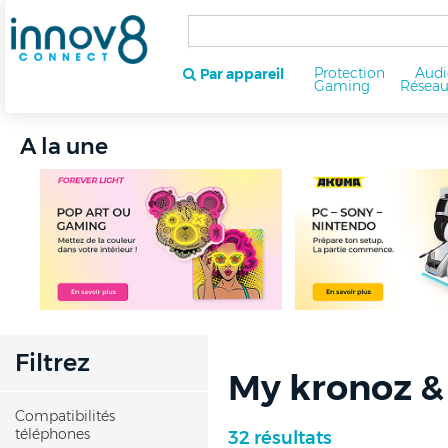
Protection
Audi
Par appareil
Gaming
Résea
A la une
Filtrez
My kronoz &
Compatibilités
téléphones
32 résultats