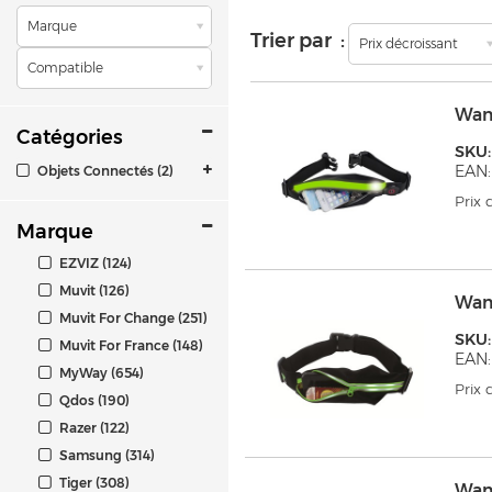
Marque
Trier par :
Prix décroissant
Compatible
Wan
Catégories
SKU
EAN
Objets Connectés (2)
Prix
Marque
EZVIZ (124)
Muvit (126)
Wan
Muvit For Change (251)
SKU
Muvit For France (148)
EAN:
MyWay (654)
Prix
Qdos (190)
Razer (122)
Samsung (314)
Tiger (308)
Wan