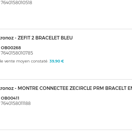
 7640158010518
kronoz - ZEFIT 2 BRACELET BLEU
: OB00268
 7640158010785
 de vente moyen constaté:
39,90 €
kronoz - MONTRE CONNECTEE ZECIRCLE PRM BRACELT 
 OB00411
 7640158011188