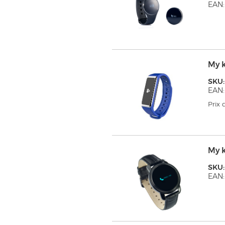
EAN:
My 
SKU
EAN:
Prix
My 
SKU:
EAN: