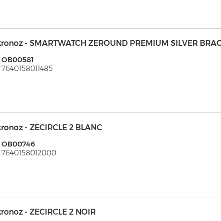
kronoz - SMARTWATCH ZEROUND PREMIUM SILVER BRAC
: OB00581
 7640158011485
kronoz - ZECIRCLE 2 BLANC
: OB00746
 7640158012000
kronoz - ZECIRCLE 2 NOIR