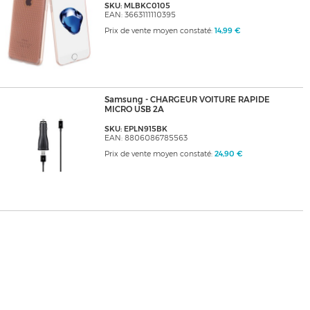
SKU: MLBKC0105
EAN: 3663111110395
Prix de vente moyen constaté:
14,99 €
Samsung - CHARGEUR VOITURE RAPIDE
MICRO USB 2A
SKU: EPLN915BK
EAN: 8806086785563
Prix de vente moyen constaté:
24,90 €