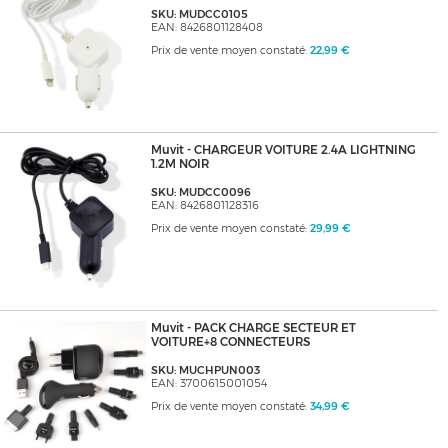
SKU: MUDCC0105
EAN: 8426801128408
Prix de vente moyen constaté:
22,99 €
Muvit - CHARGEUR VOITURE 2.4A LIGHTNING
1.2M NOIR
SKU: MUDCC0096
EAN: 8426801128316
Prix de vente moyen constaté:
29,99 €
Muvit - PACK CHARGE SECTEUR ET
VOITURE+8 CONNECTEURS
SKU: MUCHPUN003
EAN: 3700615001054
Prix de vente moyen constaté:
34,99 €