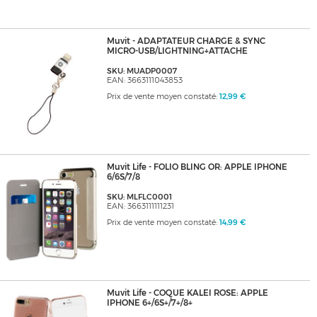
Muvit - ADAPTATEUR CHARGE & SYNC
MICRO-USB/LIGHTNING+ATTACHE
SKU: MUADP0007
EAN: 3663111043853
Prix de vente moyen constaté:
12,99 €
Muvit Life - FOLIO BLING OR: APPLE IPHONE
6/6S/7/8
SKU: MLFLC0001
EAN: 3663111111231
Prix de vente moyen constaté:
14,99 €
Muvit Life - COQUE KALEI ROSE: APPLE
IPHONE 6+/6S+/7+/8+