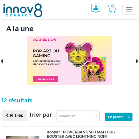
0
Togg
A la une
navi
12 résultats
Trier par :
Filtres
Nouveautés
×
En promo
Xoopar - POWERBANK 500 MAH HUG
BOOSTER AVEC LIGHTNING NOIR