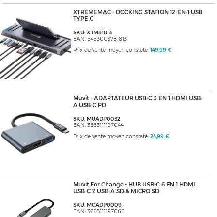
XTREMEMAC - DOCKING STATION 12-EN-1 USB
TYPE C
SKU: XTM81813
EAN: 5453003781813
Prix de vente moyen constaté:
149,99 €
Muvit - ADAPTATEUR USB-C 3 EN 1 HDMI USB-
A USB-C PD
SKU: MUADP0032
EAN: 3663111197044
Prix de vente moyen constaté:
24,99 €
Muvit For Change - HUB USB-C 6 EN 1 HDMI
USB-C 2 USB-A SD & MICRO SD
SKU: MCADP0009
EAN: 3663111197068