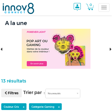
0
Togg
A la une
navi
13 résultats
Trier par :
Filtres
Nouveautés
×
×
Couleur: Gris
Catégorie: Gaming