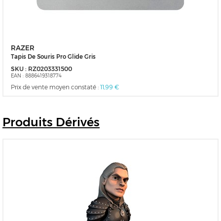
RAZER
Tapis De Souris Pro Glide Gris
SKU :
RZ0203331500
EAN :
8886419318774
Prix de vente moyen constaté :
11,99 €
Produits
Dérivés