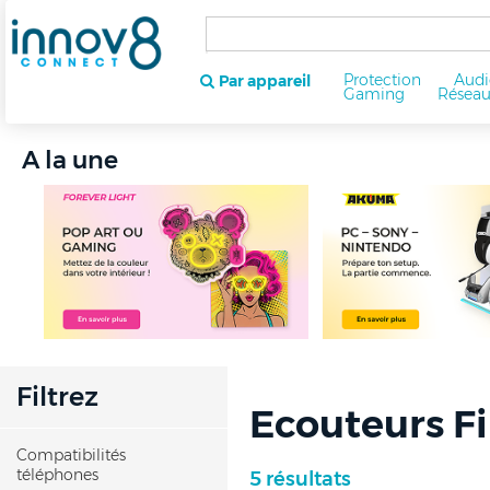
Protection
Audi
Par appareil
Gaming
Résea
A la une
Filtrez
Ecouteurs Fi
Compatibilités
téléphones
5 résultats