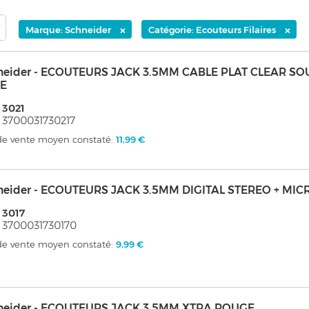
×
×
Marque: Schneider
Catégorie: Ecouteurs Filaires
neider - ECOUTEURS JACK 3.5MM CABLE PLAT CLEAR SO
E
 3021
 3700031730217
 de vente moyen constaté:
11,99 €
neider - ECOUTEURS JACK 3.5MM DIGITAL STEREO + MI
 3017
 3700031730170
 de vente moyen constaté:
9,99 €
neider - ECOUTEURS JACK 3.5MM XTRA ROUGE