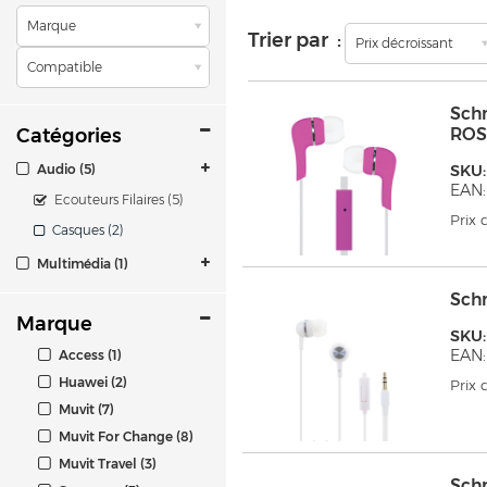
Marque
Trier par :
Prix décroissant
Compatible
Sch
Catégories
ROS
Audio (5)
SKU:
EAN:
Ecouteurs Filaires (5)
Prix
Casques (2)
Multimédia (1)
Sch
Marque
SKU:
EAN:
Access (1)
Huawei (2)
Prix
Muvit (7)
Muvit For Change (8)
Muvit Travel (3)
Sch