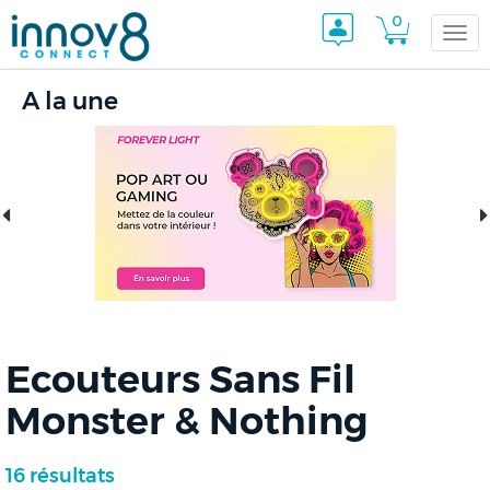
0
Togg
A la une
navi
Ecouteurs Sans Fil
Monster & Nothing
16 résultats