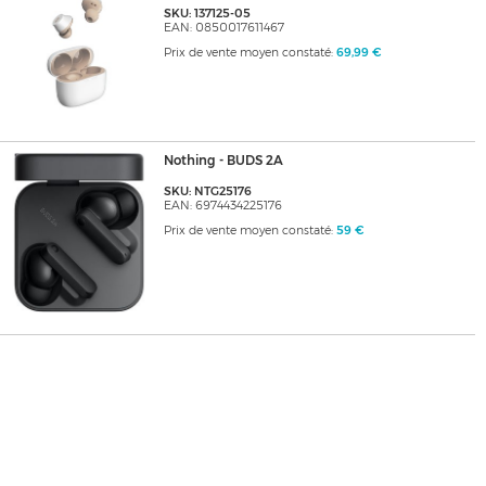
SKU: 137125-05
EAN: 0850017611467
Prix de vente moyen constaté:
69,99 €
Nothing - BUDS 2A
SKU: NTG25176
EAN: 6974434225176
Prix de vente moyen constaté:
59 €