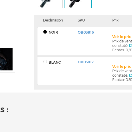
Déclinaison
SKU
Prix
NOIR
OB03816
Voir le pri
Prix de ve
constaté:
1
Ecotax: 0,8
OB03817
BLANC
Voir le pri
Prix de ve
constaté:
1
Ecotax: 0,8
 :