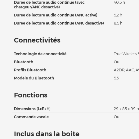
Durée de lecture audio continue (avec
40,5 h
chargeur/ANC désactivé)
Durée de lecture audio continue (ANC activé)
5,2 h
Durée de lecture audio continue (ANC désactivé)
8,5 h
Connectivités
Technologie de connectivité
True Wireless
Bluetooth
Oui
Profils Bluetooth
A2DP, AAC, A
Modèle du Bluetooth
5.3
Fonctions
Dimensions (LxExH)
29 x 83 x 99
Commande vocale
Oui
Inclus dans la boite