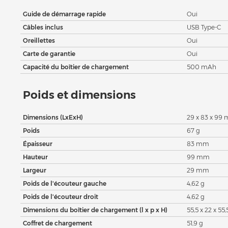
Guide de démarrage rapide
Oui
Câbles inclus
USB Type-C
Oreillettes
Oui
Carte de garantie
Oui
Capacité du boîtier de chargement
500 mAh
Poids et dimensions
Dimensions (LxExH)
29 x 83 x 99
Poids
67 g
Épaisseur
83 mm
Hauteur
99 mm
Largeur
29 mm
Poids de l'écouteur gauche
4,62 g
Poids de l'écouteur droit
4,62 g
Dimensions du boîtier de chargement (l x p x H)
55,5 x 22 x 5
Coffret de chargement
51,9 g