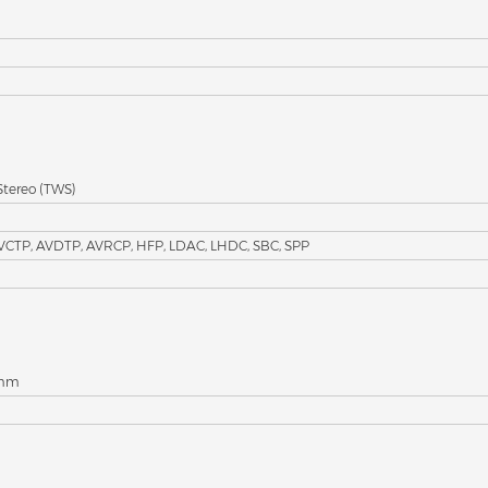
 Stereo (TWS)
VCTP, AVDTP, AVRCP, HFP, LDAC, LHDC, SBC, SPP
 mm