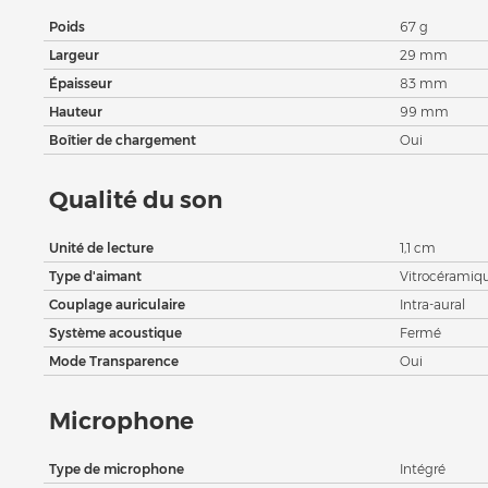
Poids
67 g
Largeur
29 mm
Épaisseur
83 mm
Hauteur
99 mm
Boîtier de chargement
Oui
Qualité du son
Unité de lecture
1,1 cm
Type d'aimant
Vitrocéramiq
Couplage auriculaire
Intra-aural
Système acoustique
Fermé
Mode Transparence
Oui
Microphone
Type de microphone
Intégré