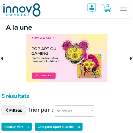
0
Togg
A la une
navi
5 résultats
Trier par :
Filtres
Nouveautés
×
×
Couleur: Vert
Catégorie: Sport & Loisirs