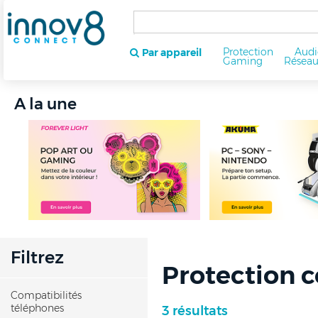
Protection
Audi
Par appareil
Gaming
Résea
A la une
Filtrez
Protection 
Compatibilités
téléphones
3 résultats