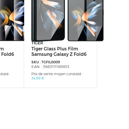
TIGER
lm
Tiger Glass Plus Film
 Fold6
Samsung Galaxy Z Fold6
SKU :
TGFIL0009
EAN :
3663111189933
taté :
Prix de vente moyen constaté :
34,99 €