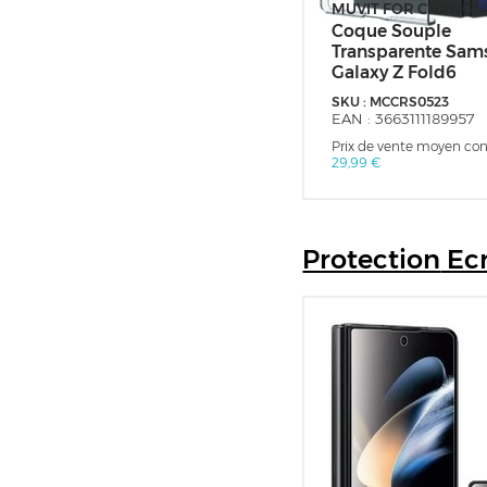
MUVIT FOR CHANGE
Coque Souple
Transparente Sam
Galaxy Z Fold6
SKU :
MCCRS0523
EAN :
3663111189957
Prix de vente moyen cons
29,99 €
Protection
Ec