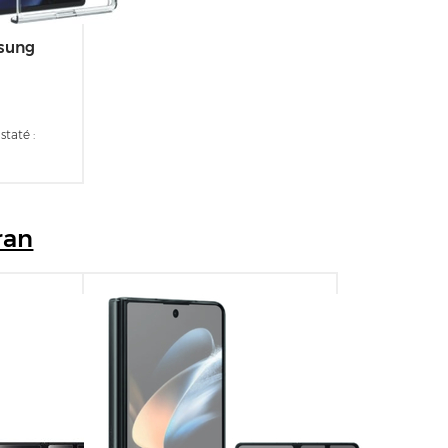
sung
taté :
ran