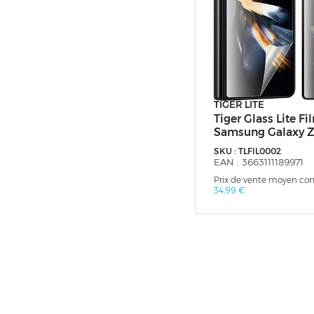
TIGER LITE
Tiger Glass Lite Fi
Samsung Galaxy Z
SKU :
TLFIL0002
EAN :
3663111189971
Prix de vente moyen cons
34,99 €