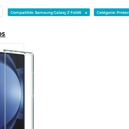
×
Compatible: Samsung Galaxy Z Fold6
Catégorie: Protec
os