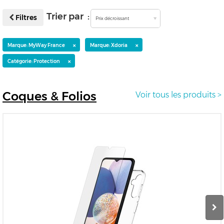
Trier par :
Filtres
Prix décroissant
×
×
Marque: MyWay France
Marque: Xdoria
×
Catégorie: Protection
Coques
& Folios
Voir tous les produits >