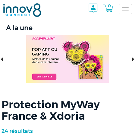
0
Togg
A la une
navi
Protection MyWay
France & Xdoria
24 résultats