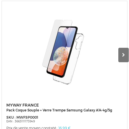
MYWAY FRANCE
Pack Coque Souple + Verre Trempe Samsung Galaxy A14 4g/5g
SKU :
MWFSP0001
EAN :
3663111173949
Prix de vente moyen constaté :
16,99 €