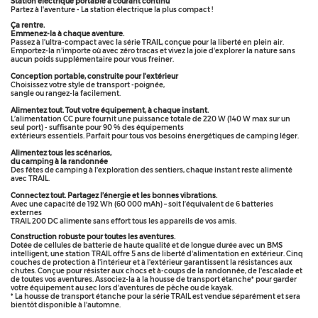
Station électrique portable à courant continu
Partez à l'aventure - La station électrique la plus compact !
Ça rentre.
Emmenez-la à chaque aventure.
Passez à l’ultra-compact avec la série TRAIL, conçue pour la liberté en plein air.
Emportez-la n'importe où avec zéro tracas et vivez la joie d'explorer la nature sans
aucun poids supplémentaire pour vous freiner.
Conception portable, construite pour l'extérieur
Choisissez votre style de transport -poignée,
sangle ou rangez-la facilement.
Alimentez tout. Tout votre équipement, à chaque instant.
L’alimentation CC pure fournit une puissance totale de 220 W (140 W max sur un
seul port) - suffisante pour 90 % des équipements
extérieurs essentiels. Parfait pour tous vos besoins énergétiques de camping léger.
Alimentez tous les scénarios,
du camping à la randonnée
Des fêtes de camping à l'exploration des sentiers, chaque instant reste alimenté
avec TRAIL.
Connectez tout. Partagez l’énergie et les bonnes vibrations.
Avec une capacité de 192 Wh (60 000 mAh) – soit l’équivalent de 6 batteries
externes
TRAIL 200 DC alimente sans effort tous les appareils de vos amis.
Construction robuste pour toutes les aventures.
Dotée de cellules de batterie de haute qualité et de longue durée avec un BMS
intelligent, une station TRAIL offre 5 ans de liberté d'alimentation en extérieur. Cinq
couches de protection à l'intérieur et à l'extérieur garantissent la résistances aux
chutes. Conçue pour résister aux chocs et à-coups de la randonnée, de l'escalade et
de toutes vos aventures. Associez-la à la housse de transport étanche* pour garder
votre équipement au sec lors d'aventures de pêche ou de kayak.
* La housse de transport étanche pour la série TRAIL est vendue séparément et sera
bientôt disponible à l'automne.