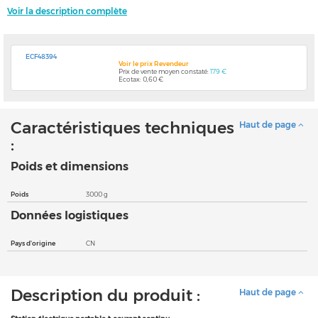
Voir la description complète
ECF48394
Voir le prix Revendeur
Prix de vente moyen constaté:
179 €
Ecotax: 0,60 €
Caractéristiques techniques
Haut de page
:
Poids et dimensions
Poids
3000 g
Données logistiques
Pays d'origine
CN
Description du produit :
Haut de page