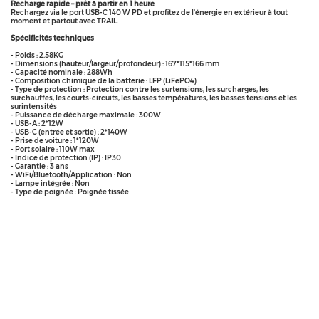
Recharge rapide – prêt à partir en 1 heure
Rechargez via le port USB-C 140 W PD et profitez de l'énergie en extérieur à tout
moment et partout avec TRAIL.
Spécificités techniques
- Poids : 2.58KG
- Dimensions (hauteur/largeur/profondeur) : 167*115*166 mm
- Capacité nominale : 288Wh
- Composition chimique de la batterie : LFP (LiFePO4)
- Type de protection : Protection contre les surtensions, les surcharges, les
surchauffes, les courts-circuits, les basses températures, les basses tensions et les
surintensités
- Puissance de décharge maximale : 300W
- USB-A : 2*12W
- USB-C (entrée et sortie) : 2*140W
- Prise de voiture : 1*120W
- Port solaire : 110W max
- Indice de protection (IP) : IP30
- Garantie : 3 ans
- WiFi/Bluetooth/Application : Non
- Lampe intégrée : Non
- Type de poignée : Poignée tissée