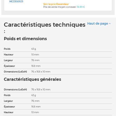
MCCRS0531
Voir le prix Revendeur
Prix de vente moyen constaté:
19,99 €
Caractéristiques techniques
Haut de page
:
Poids et dimensions
Poids
43 g
Hauteur
10 mm
Largeur
76 mm
Épaisseur
168 mm
Dimensions (LxExH)
76 x 168 x 10 mm
Caractéristiques générales
Dimensions (LxExH)
76 x 168 x 10 mm
Poids
43 g
Largeur
76 mm
Épaisseur
168 mm
Hauteur
10 mm