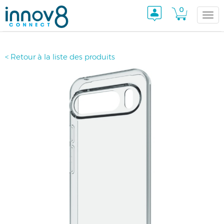
0
Togg
< Retour à la liste des produits
navi