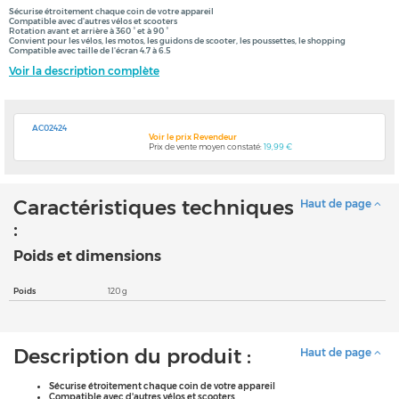
Sécurise étroitement chaque coin de votre appareil
Compatible avec d'autres vélos et scooters
Rotation avant et arrière à 360 ° et à 90 °
Convient pour les vélos, les motos, les guidons de scooter, les poussettes, le shopping
Compatible avec taille de l'écran 4.7 à 6.5
Voir la description complète
AC02424
Voir le prix Revendeur
Prix de vente moyen constaté:
19,99 €
Caractéristiques techniques
Haut de page
:
Poids et dimensions
Poids
120 g
Description du produit :
Haut de page
Sécurise étroitement chaque coin de votre appareil
Compatible avec d'autres vélos et scooters