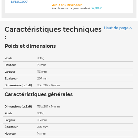
MFMAG0001
Voir le prix Revendeur
Prix de vente moyen constaté:
39,99 €
Caractéristiques techniques
Haut de page
:
Poids et dimensions
Poids
100 g
Hauteur
14 mm
Largeur
113 mm
Épaisseur
207 mm
Dimensions (LxExH)
113 x 207 x 14 mm
Caractéristiques générales
Dimensions (LxExH)
113 x 207 x 14 mm
Poids
100 g
Largeur
113 mm
Épaisseur
207 mm
Hauteur
14 mm