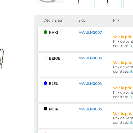
Déclinaison
SKU
Prix
KAKI
MWULN0007
Voir le pri
Prix de ve
constaté:
9
MWULN0006
BEIGE
Voir le pri
Prix de ve
constaté:
9
BLEU
MWULN0004
Voir le pri
Prix de ve
constaté:
9
NOIR
MWULN0005
Voir le pri
Prix de ve
constaté:
9