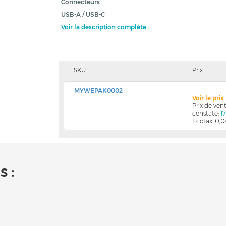
Connecteurs :
USB-A / USB-C
Voir la description complète
SKU
Prix
MYWEPAK0002
Voir le pri
Prix de ve
constaté:
1
Ecotax: 0,
 :