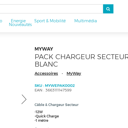
o
Energie
Sport & Mobilité
Multimédia
u
Nouveautés
MYWAY
PACK CHARGEUR SECTEUR 
BLANC
Accessoires
MyWay
-
SKU : MYWEPAK0002
EAN : 3663111147599
Câble & Chargeur Secteur
-12W
-Quick Charge
-1 mètre