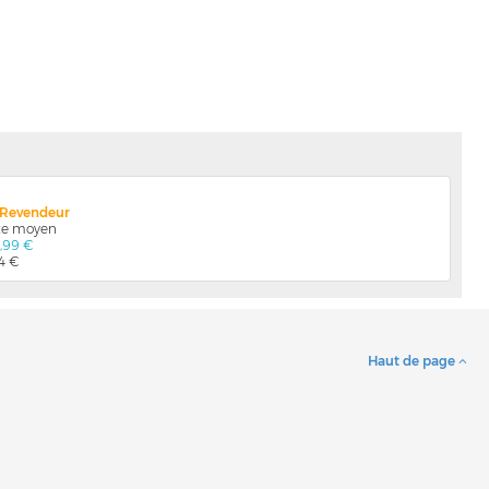
x Revendeur
nte moyen
7,99 €
04 €
Haut de page