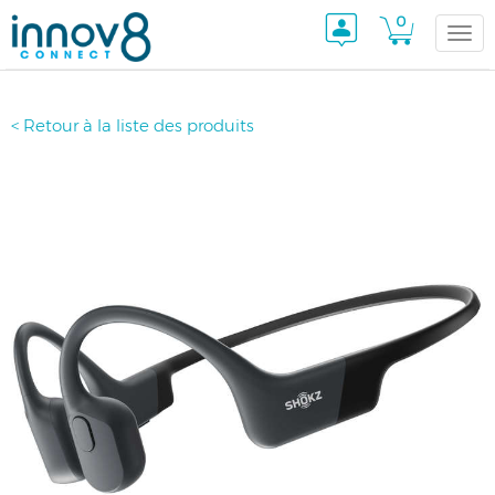
0
Togg
< Retour à la liste des produits
navi