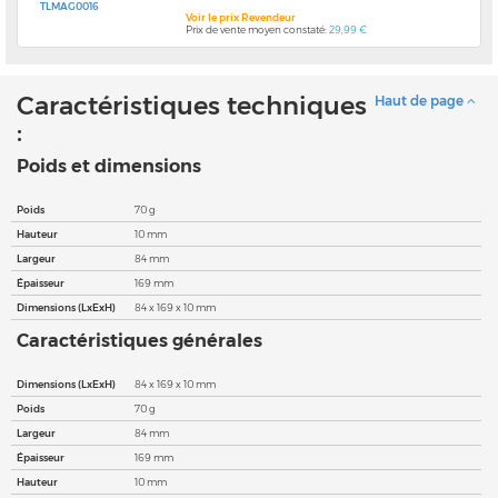
TLMAG0016
Voir le prix Revendeur
Prix de vente moyen constaté:
29,99 €
Caractéristiques techniques
Haut de page
:
Poids et dimensions
Poids
70 g
Hauteur
10 mm
Largeur
84 mm
Épaisseur
169 mm
Dimensions (LxExH)
84 x 169 x 10 mm
Caractéristiques générales
Dimensions (LxExH)
84 x 169 x 10 mm
Poids
70 g
Largeur
84 mm
Épaisseur
169 mm
Hauteur
10 mm