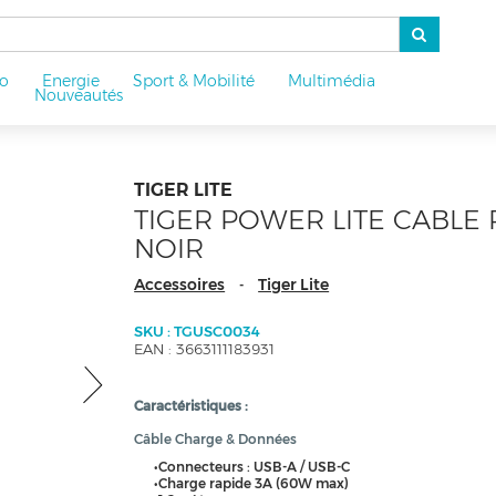
o
Energie
Sport & Mobilité
Multimédia
u
Nouveautés
TIGER LITE
TIGER POWER LITE CABLE 
NOIR
Accessoires
Tiger Lite
-
SKU : TGUSC0034
EAN : 3663111183931
Caractéristiques :
Câble Charge & Données
•Connecteurs : USB-A / USB-C
•Charge rapide 3A (60W max)