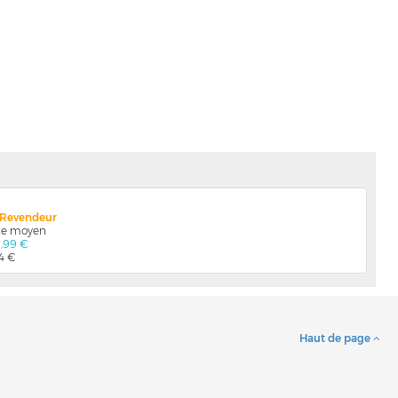
x Revendeur
nte moyen
9,99 €
04 €
Haut de page