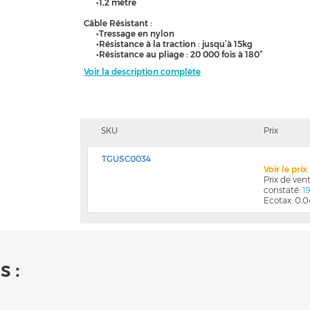
•1,2 mètre
Câble Résistant :
•Tressage en nylon
•Résistance à la traction : jusqu’à 15kg
•Résistance au pliage : 20 000 fois à 180°
Voir la description complète
SKU
Prix
TGUSC0034
Voir le pri
Prix de ve
constaté:
1
Ecotax: 0,
 :