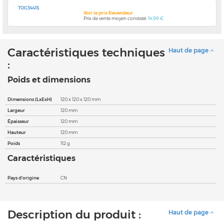
TOG34415
Voir le prix Revendeur
Prix de vente moyen constaté:
14,99 €
Caractéristiques techniques
Haut de page
:
Poids et dimensions
Dimensions (LxExH)
120 x 120 x 120 mm
Largeur
120 mm
Épaisseur
120 mm
Hauteur
120 mm
Poids
112 g
Caractéristiques
Pays d'origine
CN
Description du produit :
Haut de page