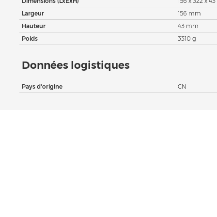
Dimensions (LxExH)
156 x 322 x 
Largeur
156 mm
Hauteur
43 mm
Poids
3310 g
Données logistiques
Pays d'origine
CN