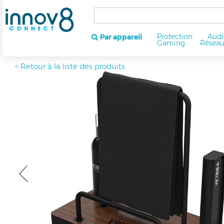
Protection
Audi
Par appareil
Gaming
Résea
< Retour à la liste des produits