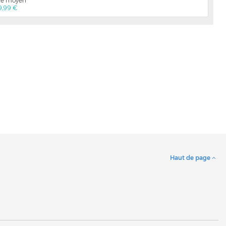
nte moyen
9,99 €
Haut de page