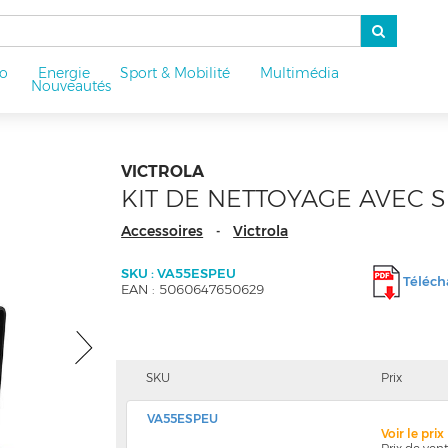
o
Energie
Sport & Mobilité
Multimédia
u
Nouveautés
VICTROLA
KIT DE NETTOYAGE AVEC 
Accessoires
Victrola
-
SKU : VA55ESPEU
Télécha
EAN : 5060647650629
SKU
Prix
VA55ESPEU
Voir le pri