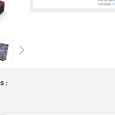
Prix de ve
constaté:
4
 :