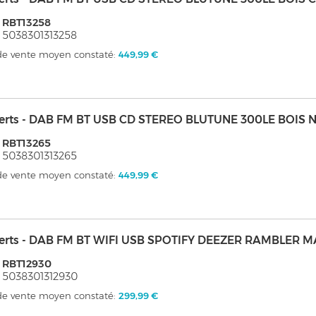
 RBT13258
 5038301313258
 de vente moyen constaté:
449,99 €
erts - DAB FM BT USB CD STEREO BLUTUNE 300LE BOIS 
 RBT13265
 5038301313265
 de vente moyen constaté:
449,99 €
erts - DAB FM BT WIFI USB SPOTIFY DEEZER RAMBLER M
 RBT12930
 5038301312930
 de vente moyen constaté:
299,99 €