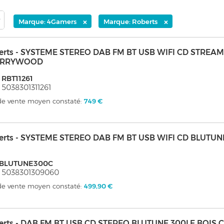
×
×
Marque: 4Gamers
Marque: Roberts
erts - SYSTEME STEREO DAB FM BT USB WIFI CD STREAM
ERRYWOOD
 RBT11261
 5038301311261
 de vente moyen constaté:
749 €
erts - SYSTEME STEREO DAB FM BT USB WIFI CD BLUTUN
BLUTUNE300C
: 5038301309060
 de vente moyen constaté:
499,90 €
erts - DAB FM BT USB CD STEREO BLUTUNE 300LE BOIS C