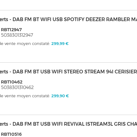
erts - DAB FM BT WIFI USB SPOTIFY DEEZER RAMBLER 
 RBT12947
 5038301312947
 de vente moyen constaté:
299,99 €
erts - DAB FM BT USB WIFI STEREO STREAM 94I CERISIE
 RBT10462
 5038301310462
 de vente moyen constaté:
299,90 €
erts - DAB FM BT USB WIFI REVIVAL ISTREAM3L GRIS C
 RBT10516