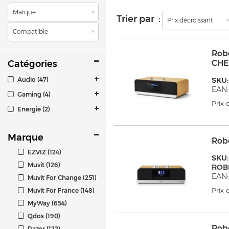
Marque
Trier par :
Prix décroissant
Compatible
Rob
Catégories
CH
Audio (47)
SKU:
EAN:
Gaming (4)
Prix
Energie (2)
Marque
Rob
EZVIZ (124)
SKU:
Muvit (126)
ROB
EAN
Muvit For Change (251)
Prix
Muvit For France (148)
MyWay (654)
Qdos (190)
Rob
Razer (122)