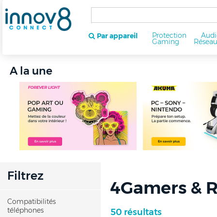
Protection
Audi
Par appareil
Gaming
Résea
A la une
Filtrez
4Gamers & R
Compatibilités
téléphones
50 résultats