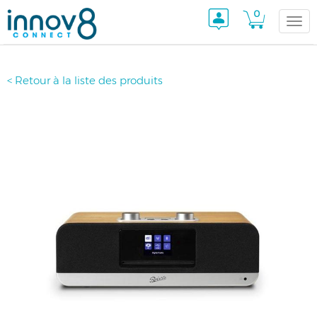
0
Togg
< Retour à la liste des produits
navi