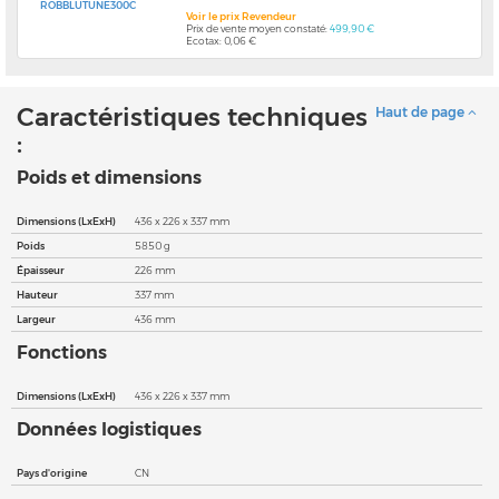
ROBBLUTUNE300C
Voir le prix Revendeur
Prix de vente moyen constaté:
499,90 €
Ecotax: 0,06 €
Caractéristiques techniques
Haut de page
:
Poids et dimensions
Dimensions (LxExH)
436 x 226 x 337 mm
Poids
5850 g
Épaisseur
226 mm
Hauteur
337 mm
Largeur
436 mm
Fonctions
Dimensions (LxExH)
436 x 226 x 337 mm
Données logistiques
Pays d'origine
CN