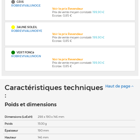
GRIS
ROBREVIVALUNOGE
Voir le prix Revendeur
Prix de vente moyen constaté:
199,90 €
Ecotax: 0,85 €
JAUNE SOLEIL
ROBREVIVALUNOSYE
Voir le prix Revendeur
Prix de vente moyen constaté:
199,90 €
Ecotax: 0,85 €
VERT FONCé
ROBREVIVALUNOGN
Voir le prix Revendeur
Prix de vente moyen constaté:
199,90 €
Ecotax: 0,85 €
Caractéristiques techniques
Haut de page
:
Poids et dimensions
Dimensions (LxExH)
298 x 190 x 146 mm
Poids
1500 g
Épaisseur
190 mm
Hauteur
146 mm