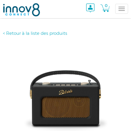
0
Togg
< Retour à la liste des produits
navi