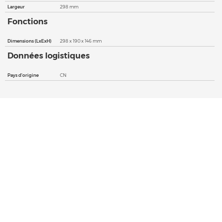
Largeur
298 mm
Fonctions
Dimensions (LxExH)
298 x 190 x 146 mm
Données logistiques
Pays d'origine
CN