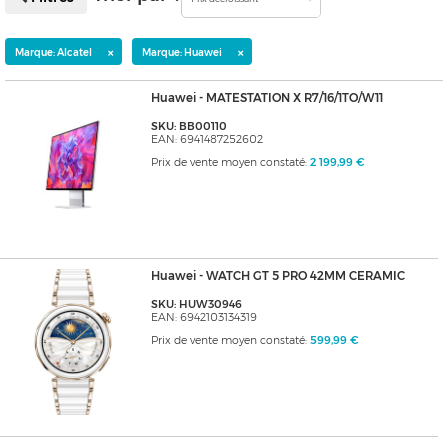
×
×
Marque: Alcatel
Marque: Huawei
Huawei - MATESTATION X R7/16/1TO/W11
SKU: BB00110
EAN: 6941487252602
Prix de vente moyen constaté:
2 199,99 €
Huawei - WATCH GT 5 PRO 42MM CERAMIC
SKU: HUW30946
EAN: 6942103134319
Prix de vente moyen constaté:
599,99 €