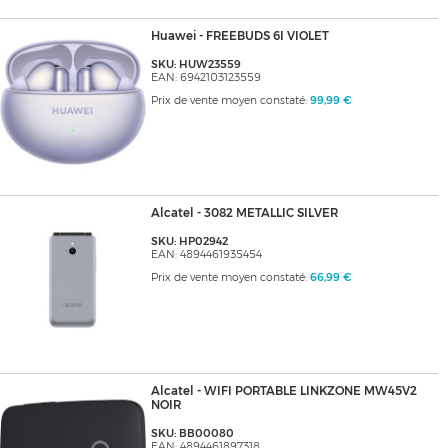
Huawei - FREEBUDS 6I VIOLET
SKU: HUW23559
EAN: 6942103123559
Prix de vente moyen constaté:
99,99 €
Alcatel - 3082 METALLIC SILVER
SKU: HP02942
EAN: 4894461935454
Prix de vente moyen constaté:
66,99 €
Alcatel - WIFI PORTABLE LINKZONE MW45V2
NOIR
SKU: BB00080
EAN: 4894461897318