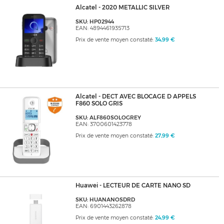
Alcatel - 2020 METALLIC SILVER
SKU: HP02944
EAN: 4894461935713
Prix de vente moyen constaté:
34,99 €
Alcatel - DECT AVEC BLOCAGE D APPELS
F860 SOLO GRIS
SKU: ALF860SOLOGREY
EAN: 3700601423778
Prix de vente moyen constaté:
27,99 €
Huawei - LECTEUR DE CARTE NANO SD
SKU: HUANANOSDRD
EAN: 6901443262878
Prix de vente moyen constaté:
24,99 €