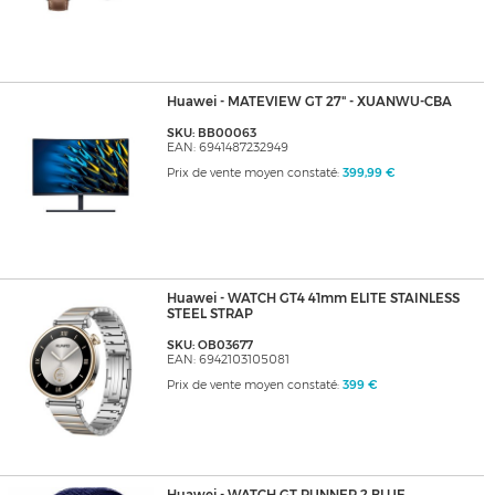
Huawei - MATEVIEW GT 27" - XUANWU-CBA
SKU: BB00063
EAN: 6941487232949
Prix de vente moyen constaté:
399,99 €
Huawei - WATCH GT4 41mm ELITE STAINLESS
STEEL STRAP
SKU: OB03677
EAN: 6942103105081
Prix de vente moyen constaté:
399 €