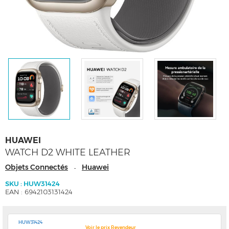
HUAWEI
WATCH D2 WHITE LEATHER
Objets Connectés
Huawei
-
SKU : HUW31424
EAN : 6942103131424
HUW31424
Voir le prix Revendeur