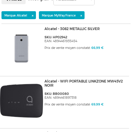
×
×
Marque: Alcatel
Marque: MyWay France
Alcatel - 3082 METALLIC SILVER
SKU: HP02942
EAN: 4894461935454
Prix de vente moyen constaté:
66,99 €
Alcatel - WIFI PORTABLE LINKZONE MW45V2
NOIR
SKU: BB00080
EAN: 4894461897318
Prix de vente moyen constaté:
69,99 €