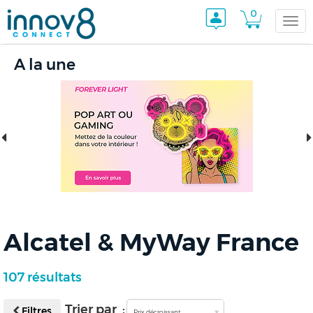
0
Togg
A la une
navi
Alcatel & MyWay France
107 résultats
Trier par :
Filtres
Prix décroissant