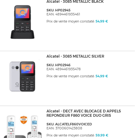
Alcatel - 3085 METALLIC BLACK
SKU: HP02945
EAN: 4894461935461
Prix de vente moyen constaté:
54,99 €
Alcatel - 3085 METALLIC SILVER
SKU: HP02946
EAN: 4894461935478
Prix de vente moyen constaté:
54,99 €
Alcatel - DECT AVEC BLOCAGE D APPELS
REPONDEUR F860 VOICE DUO GRIS
SKU: ALCATELF860VOICED
EAN: 3700601423808
Prix de vente moyen constaté:
59,99 €