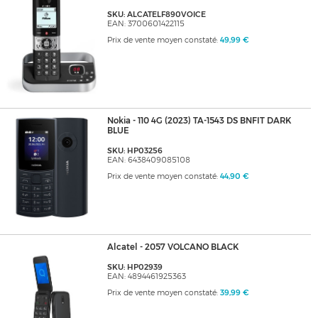
SKU: ALCATELF890VOICE
EAN: 3700601422115
Prix de vente moyen constaté:
49,99 €
Nokia - 110 4G (2023) TA-1543 DS BNFIT DARK
BLUE
SKU: HP03256
EAN: 6438409085108
Prix de vente moyen constaté:
44,90 €
Alcatel - 2057 VOLCANO BLACK
SKU: HP02939
EAN: 4894461925363
Prix de vente moyen constaté:
39,99 €