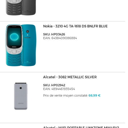
Nokia - 3210 4G TA-1618 DS BNLFR BLUE
SKU: HP03426
EAN: 6438409086884
Alcatel - 3082 METALLIC SILVER
SKU: HP02942
EAN: 4894461935454
Prix de vente moyen constaté:
66,99 €