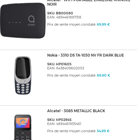
Alcatel - WIFI PORTABLE LINKZONE MW45V2
NOIR
SKU: BB00080
EAN: 4894461897318
Prix de vente moyen constaté:
69,99 €
Nokia - 3310 DS TA-1030 NV FR DARK BLUE
SKU: HP01605
EAN: 6438409602053
Prix de vente moyen constaté:
69,90 €
Alcatel - 3085 METALLIC BLACK
SKU: HP02945
EAN: 4894461935461
Prix de vente moyen constaté:
54,99 €