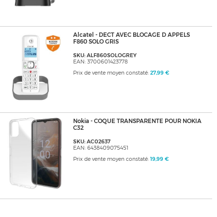
Alcatel - DECT AVEC BLOCAGE D APPELS
F860 SOLO GRIS
SKU: ALF860SOLOGREY
EAN: 3700601423778
Prix de vente moyen constaté:
27,99 €
Nokia - COQUE TRANSPARENTE POUR NOKIA
C32
SKU: AC02637
EAN: 6438409075451
Prix de vente moyen constaté:
19,99 €