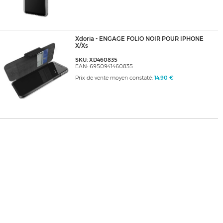
Xdoria - ENGAGE FOLIO NOIR POUR IPHONE
X/Xs
SKU: XD460835
EAN: 6950941460835
Prix de vente moyen constaté:
14,90 €