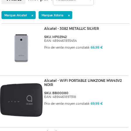
×
×
Marque: Alcatel
Marque: Xdoria
Alcatel - 3082 METALLIC SILVER
SKU: HP02942
EAN: 4894461935454
Prix de vente moyen constaté:
66,99 €
Alcatel - WIFI PORTABLE LINKZONE MW45V2
NOIR
SKU: BB00080
EAN: 4894461897318
Prix de vente moyen constaté:
69,99 €