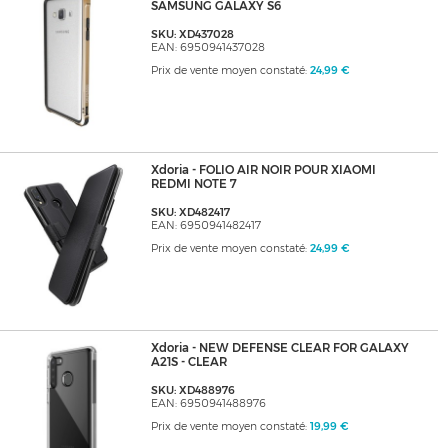
SAMSUNG GALAXY S6
SKU: XD437028
EAN: 6950941437028
Prix de vente moyen constaté:
24,99 €
Xdoria - FOLIO AIR NOIR POUR XIAOMI
REDMI NOTE 7
SKU: XD482417
EAN: 6950941482417
Prix de vente moyen constaté:
24,99 €
Xdoria - NEW DEFENSE CLEAR FOR GALAXY
A21S - CLEAR
SKU: XD488976
EAN: 6950941488976
Prix de vente moyen constaté:
19,99 €