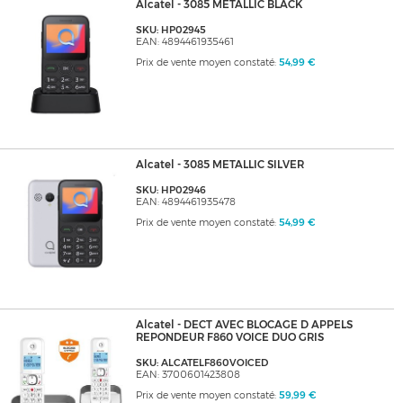
Alcatel - 3085 METALLIC BLACK
SKU: HP02945
EAN: 4894461935461
Prix de vente moyen constaté:
54,99 €
Alcatel - 3085 METALLIC SILVER
SKU: HP02946
EAN: 4894461935478
Prix de vente moyen constaté:
54,99 €
Alcatel - DECT AVEC BLOCAGE D APPELS
REPONDEUR F860 VOICE DUO GRIS
SKU: ALCATELF860VOICED
EAN: 3700601423808
Prix de vente moyen constaté:
59,99 €