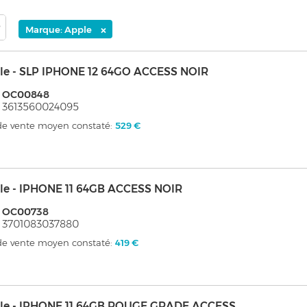
×
Marque: Apple
le - SLP IPHONE 12 64GO ACCESS NOIR
: OC00848
 3613560024095
 de vente moyen constaté:
529 €
le - IPHONE 11 64GB ACCESS NOIR
: OC00738
 3701083037880
 de vente moyen constaté:
419 €
le - IPHONE 11 64GB ROUGE GRADE ACCESS