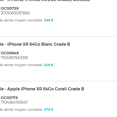
: OC00739
 3701083037866
 de vente moyen constaté:
399 €
e - iPhone XR 64Go Blanc Grade B
: OC00646
 7104387663391
 de vente moyen constaté:
428 €
e - Apple iPhone XR 64Go Corail Grade B
: OC00719
 7104384781647
 de vente moyen constaté:
279 €