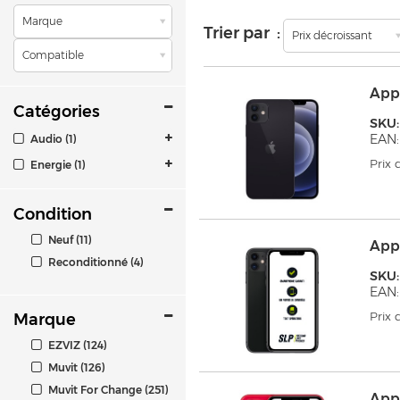
Marque
Trier par :
Prix décroissant
Compatible
App
Catégories
SKU
EAN:
Audio (1)
Prix
Energie (1)
Condition
Neuf (11)
App
Reconditionné (4)
SKU
EAN:
Prix
Marque
EZVIZ (124)
Muvit (126)
Muvit For Change (251)
App