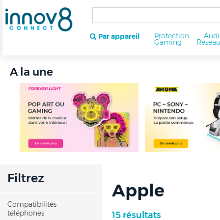
Protection
Audi
Par appareil
Gaming
Résea
A la une
Filtrez
Apple
Compatibilités
téléphones
15 résultats