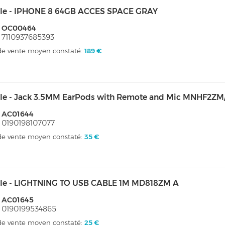
le - IPHONE 8 64GB ACCES SPACE GRAY
: OC00464
 7110937685393
 de vente moyen constaté:
189 €
le - Jack 3.5MM EarPods with Remote and Mic MNHF2ZM
 AC01644
 0190198107077
 de vente moyen constaté:
35 €
le - LIGHTNING TO USB CABLE 1M MD818ZM A
 AC01645
 0190199534865
 de vente moyen constaté:
25 €