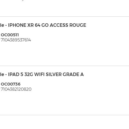
le - IPHONE XR 64 GO ACCESS ROUGE
 OC00511
 7104389537614
le - IPAD 5 32G WIFI SILVER GRADE A
: OC00736
 7104382120820