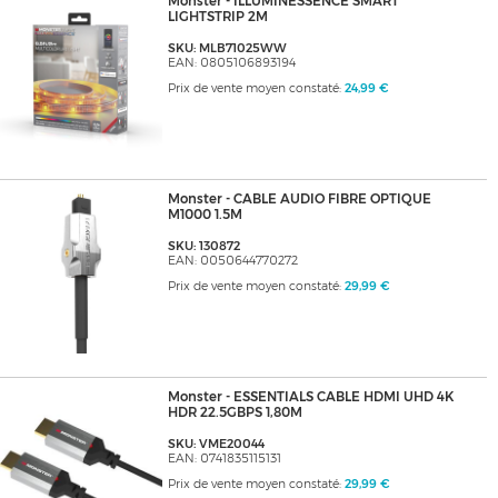
Monster - ILLUMINESSENCE SMART
LIGHTSTRIP 2M
SKU: MLB71025WW
EAN: 0805106893194
Prix de vente moyen constaté:
24,99 €
Monster - CABLE AUDIO FIBRE OPTIQUE
M1000 1.5M
SKU: 130872
EAN: 0050644770272
Prix de vente moyen constaté:
29,99 €
Monster - ESSENTIALS CABLE HDMI UHD 4K
HDR 22.5GBPS 1,80M
SKU: VME20044
EAN: 0741835115131
Prix de vente moyen constaté:
29,99 €