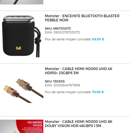
Monster - ENCEINTE BLUETOOTH BLASTER
PEBBLE NOIR
SKU: MNT05573
EAN: 0810079705573
Prix de vente moyen constaté:
69,99 €
Monster - CABLE HDMI M2000 UHD 4K
HDR10+ 25GBPS 3M
SKU: 130859
EAN: 0050644767999
Prix de vente moyen constaté:
79,99 €
Monster - CABLE HDMI M3000 UHD 8K
DOLBY VISION HDR 48GBPS 1.5M