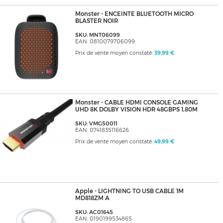
Monster - ENCEINTE BLUETOOTH MICRO
BLASTER NOIR
SKU: MNT06099
EAN: 0810079706099
Prix de vente moyen constaté:
39,99 €
Monster - CABLE HDMI CONSOLE GAMING
UHD 8K DOLBY VISION HDR 48GBPS 1,80M
SKU: VMG50011
EAN: 0741835116626
Prix de vente moyen constaté:
49,99 €
Apple - LIGHTNING TO USB CABLE 1M
MD818ZM A
SKU: AC01645
EAN: 0190199534865