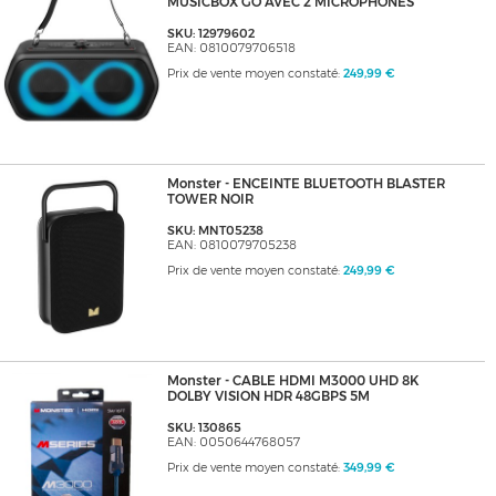
MUSICBOX GO AVEC 2 MICROPHONES
SKU: 12979602
EAN: 0810079706518
Prix de vente moyen constaté:
249,99 €
Monster - ENCEINTE BLUETOOTH BLASTER
TOWER NOIR
SKU: MNT05238
EAN: 0810079705238
Prix de vente moyen constaté:
249,99 €
Monster - CABLE HDMI M3000 UHD 8K
DOLBY VISION HDR 48GBPS 5M
SKU: 130865
EAN: 0050644768057
Prix de vente moyen constaté:
349,99 €