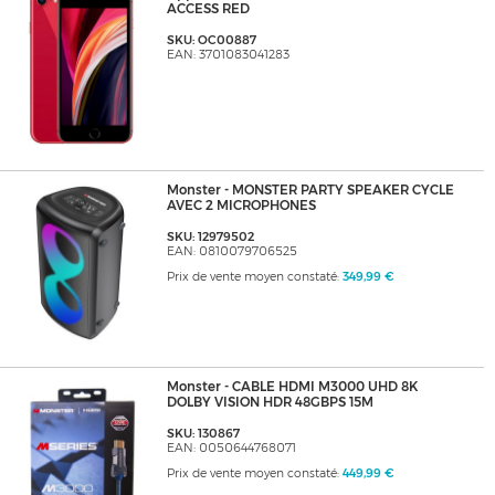
ACCESS RED
SKU: OC00887
EAN: 3701083041283
Monster - MONSTER PARTY SPEAKER CYCLE
AVEC 2 MICROPHONES
SKU: 12979502
EAN: 0810079706525
Prix de vente moyen constaté:
349,99 €
Monster - CABLE HDMI M3000 UHD 8K
DOLBY VISION HDR 48GBPS 15M
SKU: 130867
EAN: 0050644768071
Prix de vente moyen constaté:
449,99 €