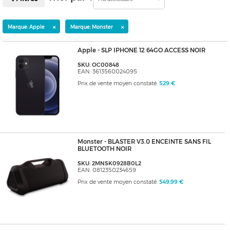
×
×
Marque: Apple
Marque: Monster
Apple - SLP IPHONE 12 64GO ACCESS NOIR
SKU: OC00848
EAN: 3613560024095
Prix de vente moyen constaté:
529 €
Monster - BLASTER V3.0 ENCEINTE SANS FIL
BLUETOOTH NOIR
SKU: 2MNSK0928B0L2
EAN: 0812350234659
Prix de vente moyen constaté:
549,99 €