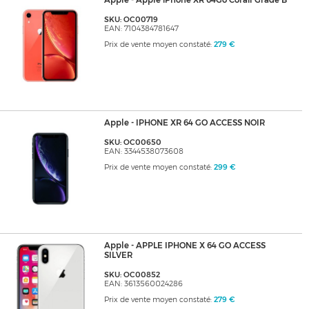
Apple - Apple iPhone XR 64Go Corail Grade B
SKU: OC00719
EAN: 7104384781647
Prix de vente moyen constaté:
279 €
Apple - IPHONE XR 64 GO ACCESS NOIR
SKU: OC00650
EAN: 3344538073608
Prix de vente moyen constaté:
299 €
Apple - APPLE IPHONE X 64 GO ACCESS
SILVER
SKU: OC00852
EAN: 3613560024286
Prix de vente moyen constaté:
279 €