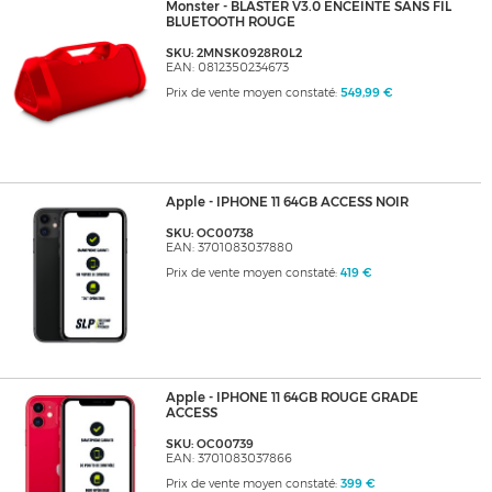
Monster - BLASTER V3.0 ENCEINTE SANS FIL
BLUETOOTH ROUGE
SKU: 2MNSK0928R0L2
EAN: 0812350234673
Prix de vente moyen constaté:
549,99 €
Apple - IPHONE 11 64GB ACCESS NOIR
SKU: OC00738
EAN: 3701083037880
Prix de vente moyen constaté:
419 €
Apple - IPHONE 11 64GB ROUGE GRADE
ACCESS
SKU: OC00739
EAN: 3701083037866
Prix de vente moyen constaté:
399 €