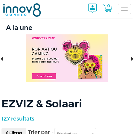
0
Togg
A la une
navi
EZVIZ & Solaari
127 résultats
Trier par :
Filtres
Prix décroissant