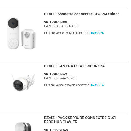
EZVIZ - Sonnette connectée DB2 PRO Blanc
SKU: OB03499
EAN: 6941545607450
Prix de vente moyen constaté:
169,99 €
EZVIZ - CAMERA D'EXTERIEUR C3X
SKU: OB02440
EAN: 6971744238780
Prix de vente moyen constaté:
169,99 €
EZVIZ - PACK SERRURE CONNECTEE DL01
R200 HUB CLAVIER
SKU: EZV32346