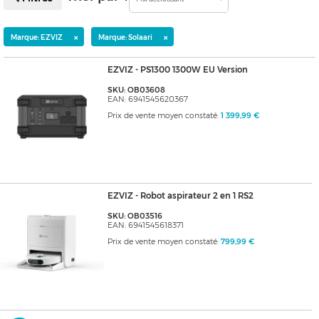
×
×
Marque: EZVIZ
Marque: Solaari
EZVIZ - PS1300 1300W EU Version
SKU: OB03608
EAN: 6941545620367
Prix de vente moyen constaté:
1 399,99 €
EZVIZ - Robot aspirateur 2 en 1 RS2
SKU: OB03516
EAN: 6941545618371
Prix de vente moyen constaté:
799,99 €