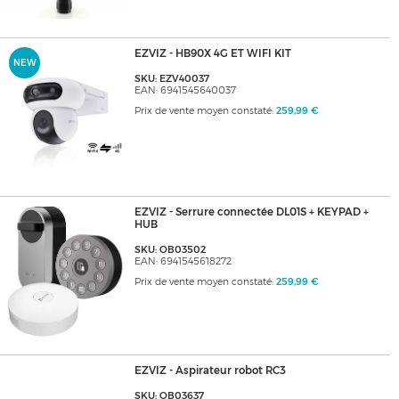
EZVIZ - HB90X 4G ET WIFI KIT
NEW
SKU: EZV40037
EAN: 6941545640037
Prix de vente moyen constaté:
259,99 €
EZVIZ - Serrure connectée DL01S + KEYPAD +
HUB
SKU: OB03502
EAN: 6941545618272
Prix de vente moyen constaté:
259,99 €
EZVIZ - Aspirateur robot RC3
SKU: OB03637