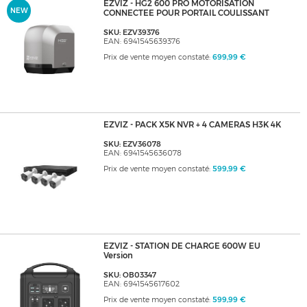
EZVIZ - HG2 600 PRO MOTORISATION
NEW
CONNECTEE POUR PORTAIL COULISSANT
SKU: EZV39376
EAN: 6941545639376
Prix de vente moyen constaté:
699,99 €
EZVIZ - PACK X5K NVR + 4 CAMERAS H3K 4K
SKU: EZV36078
EAN: 6941545636078
Prix de vente moyen constaté:
599,99 €
EZVIZ - STATION DE CHARGE 600W EU
Version
SKU: OB03347
EAN: 6941545617602
Prix de vente moyen constaté:
599,99 €