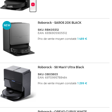
Roborock - SAROS 20X BLACK
NEW
SKU: RBK05512
EAN: 6936905905512
Prix de vente moyen constaté:
1 489 €
Roborock - S8 MaxV Ultra Black
SKU: OB03803
EAN: 6970995788464
Prix de vente moyen constaté:
1 299 €
Roborock - QREVO CURVX WHITE