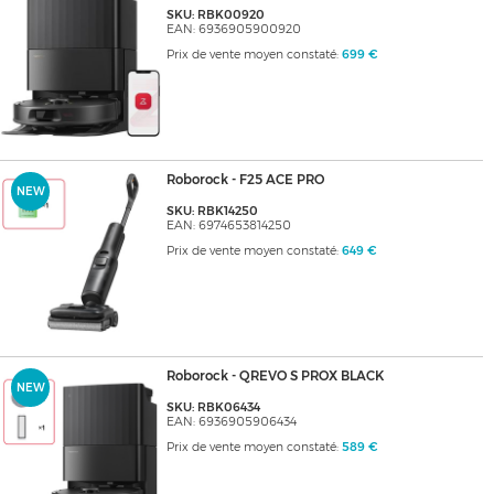
SKU: RBK00920
EAN: 6936905900920
Prix de vente moyen constaté:
699 €
Roborock - F25 ACE PRO
NEW
SKU: RBK14250
EAN: 6974653814250
Prix de vente moyen constaté:
649 €
Roborock - QREVO S PROX BLACK
NEW
SKU: RBK06434
EAN: 6936905906434
Prix de vente moyen constaté:
589 €