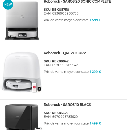
Roborock - SAROS 20 SONIC COMPLETE
NEW
SKU: RBK05758
EAN: 6936905905758
Prix de vente moyen constaté:
1 599 €
Roborock - QREVO CURV
SKU: RBK89942
EAN: 6970995789942
Prix de vente moyen constaté:
1 299 €
Roborock - SAROS 10 BLACK
SKU: RBK83629
EAN: 6970995783629
Prix de vente moyen constaté:
1 499 €