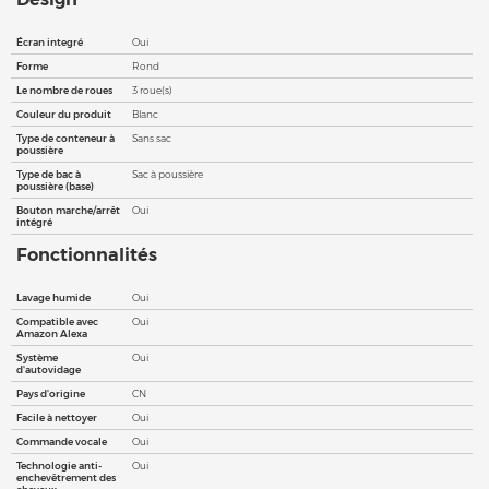
Écran integré
Oui
Forme
Rond
Le nombre de roues
3 roue(s)
Couleur du produit
Blanc
Type de conteneur à
Sans sac
poussière
Type de bac à
Sac à poussière
poussière (base)
Bouton marche/arrêt
Oui
intégré
Fonctionnalités
Lavage humide
Oui
Compatible avec
Oui
Amazon Alexa
Système
Oui
d'autovidage
Pays d'origine
CN
Facile à nettoyer
Oui
Commande vocale
Oui
Technologie anti-
Oui
enchevêtrement des