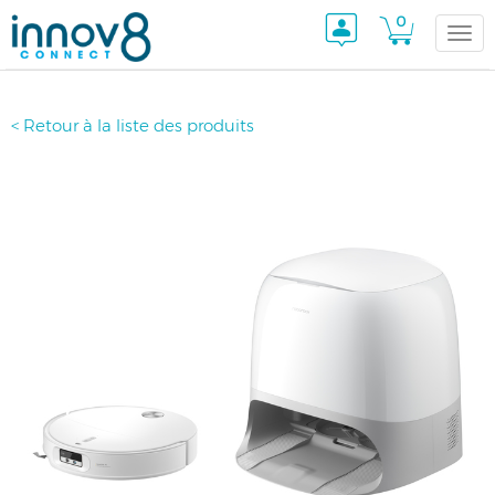
0
Togg
< Retour à la liste des produits
navi