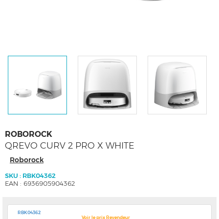
ROBOROCK
QREVO CURV 2 PRO X WHITE
Roborock
SKU : RBK04362
EAN : 6936905904362
RBK04362
Voir le prix Revendeur