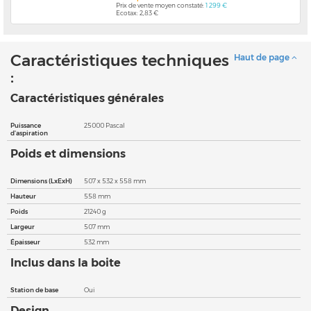
Prix de vente moyen constaté:
1 299 €
Ecotax: 2,83 €
Caractéristiques techniques
Haut de page
:
Caractéristiques générales
Puissance
25000 Pascal
d'aspiration
Poids et dimensions
Dimensions (LxExH)
507 x 532 x 558 mm
Hauteur
558 mm
Poids
21240 g
Largeur
507 mm
Épaisseur
532 mm
Inclus dans la boite
Station de base
Oui
Design