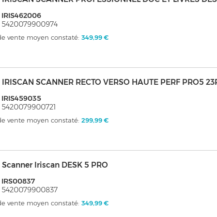
 IRIS462006
: 5420079900974
 de vente moyen constaté:
349,99 €
s - IRISCAN SCANNER RECTO VERSO HAUTE PERF PRO5 2
 IRIS459035
 5420079900721
 de vente moyen constaté:
299,99 €
 - Scanner Iriscan DESK 5 PRO
 IRS00837
: 5420079900837
 de vente moyen constaté:
349,99 €