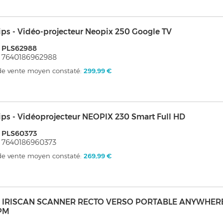
ips - Vidéo-projecteur Neopix 250 Google TV
 PLS62988
 7640186962988
 de vente moyen constaté:
299,99 €
ips - Vidéoprojecteur NEOPIX 230 Smart Full HD
 PLS60373
 7640186960373
 de vente moyen constaté:
269,99 €
s - IRISCAN SCANNER RECTO VERSO PORTABLE ANYWHER
PM