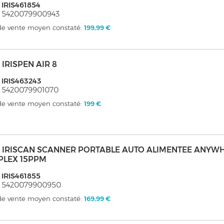
 IRIS461854
: 5420079900943
 de vente moyen constaté:
199,99 €
 - IRISPEN AIR 8
 IRIS463243
 5420079901070
 de vente moyen constaté:
199 €
s - IRISCAN SCANNER PORTABLE AUTO ALIMENTEE ANYW
PLEX 15PPM
 IRIS461855
: 5420079900950
 de vente moyen constaté:
169,99 €