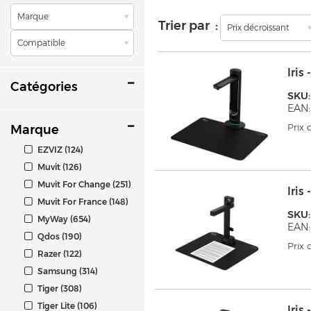
Marque
Trier par :
Prix décroissant
Compatible
Iri
Catégories
SKU:
EAN:
Prix
Marque
EZVIZ (124)
Muvit (126)
Muvit For Change (251)
Iris
Muvit For France (148)
SKU:
MyWay (654)
EAN:
Qdos (190)
Prix
Razer (122)
Samsung (314)
Tiger (308)
Tiger Lite (106)
Iri