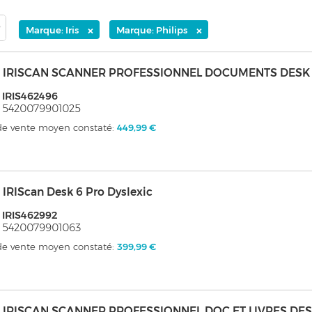
×
×
Marque: Iris
Marque: Philips
s - IRISCAN SCANNER PROFESSIONNEL DOCUMENTS DESK 
 IRIS462496
 5420079901025
 de vente moyen constaté:
449,99 €
 - IRIScan Desk 6 Pro Dyslexic
 IRIS462992
 5420079901063
 de vente moyen constaté:
399,99 €
s - IRISCAN SCANNER PROFESSIONNEL DOC ET LIVRES DE