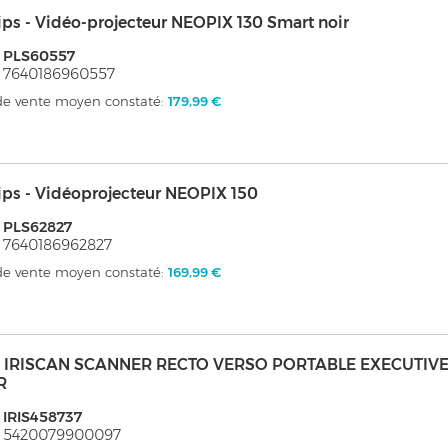
ips - Vidéo-projecteur NEOPIX 130 Smart noir
 PLS60557
 7640186960557
 de vente moyen constaté:
179,99 €
ips - Vidéoprojecteur NEOPIX 150
 PLS62827
 7640186962827
 de vente moyen constaté:
169,99 €
s - IRISCAN SCANNER RECTO VERSO PORTABLE EXECUTIV
R
 IRIS458737
: 5420079900097