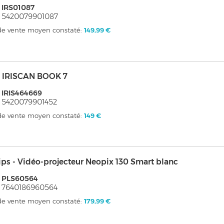
 IRS01087
 5420079901087
 de vente moyen constaté:
149,99 €
 - IRISCAN BOOK 7
 IRIS464669
 5420079901452
 de vente moyen constaté:
149 €
ips - Vidéo-projecteur Neopix 130 Smart blanc
: PLS60564
 7640186960564
 de vente moyen constaté:
179,99 €