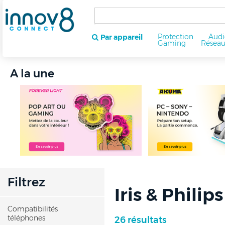
Protection
Audi
Par appareil
Gaming
Résea
A la une
Filtrez
Iris & Philips
Compatibilités
téléphones
26 résultats