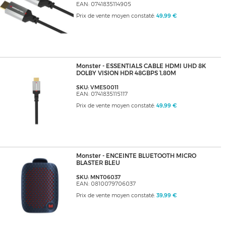
EAN: 0741835114905
Prix de vente moyen constaté:
49,99 €
Monster - ESSENTIALS CABLE HDMI UHD 8K
DOLBY VISION HDR 48GBPS 1,80M
SKU: VME50011
EAN: 0741835115117
Prix de vente moyen constaté:
49,99 €
Monster - ENCEINTE BLUETOOTH MICRO
BLASTER BLEU
SKU: MNT06037
EAN: 0810079706037
Prix de vente moyen constaté:
39,99 €