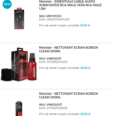
Monster - ESSENTIALS CABLE AUDIO
NEW
SUBWOOFER RCA MALE VERS RCA MALE
1,5M
SKU: MNT01053
EAN: 0850015401053
Prix de vente moyen constaté:
19,99 €
Monster - NETTOYANT ECRAN SCREEN
CLEAN 200ML
SKU: VME50017
EAN: 0741835115209
Prix de vente moyen constaté:
22,99 €
Monster - NETTOYANT ECRAN SCREEN
CLEAN 200ML
SKU: VME50027
EAN: 0741835126533
Prix de vente moyen constaté:
22,99 €