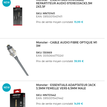
Monster - ESSENTIALS MINICABLE
NEW
REPARTITEUR AUDIO STEREOJACK3,5M
2X3,5F
SKU: MNT01411
EAN: 0850015401411
Prix de vente moyen constaté:
15,99 €
Monster - CABLE AUDIO FIBRE OPTIQUE M1
3M
SKU: 130869
EAN: 0050644770241
Prix de vente moyen constaté:
39,99 €
Monster - ESSENTIALS ADAPTATEUR JACK
NEW
3,5MM FEMELLE VERS 6,5MM MALE
SKU: MNT01442
EAN: 0850015401442
Prix de vente moyen constaté:
14,99 €