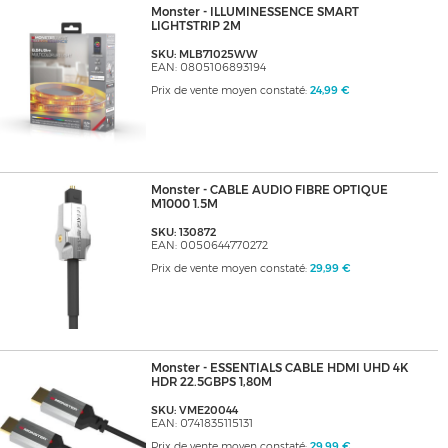
Monster - ILLUMINESSENCE SMART
LIGHTSTRIP 2M
SKU: MLB71025WW
EAN: 0805106893194
Prix de vente moyen constaté:
24,99 €
Monster - CABLE AUDIO FIBRE OPTIQUE
M1000 1.5M
SKU: 130872
EAN: 0050644770272
Prix de vente moyen constaté:
29,99 €
Monster - ESSENTIALS CABLE HDMI UHD 4K
HDR 22.5GBPS 1,80M
SKU: VME20044
EAN: 0741835115131
Prix de vente moyen constaté:
29,99 €