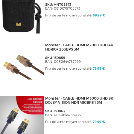
SKU: MNT05573
EAN: 0810079705573
Prix de vente moyen constaté:
69,99 €
Monster - CABLE HDMI M2000 UHD 4K
HDR10+ 25GBPS 3M
SKU: 130859
EAN: 0050644767999
Prix de vente moyen constaté:
79,99 €
Monster - CABLE HDMI M3000 UHD 8K
DOLBY VISION HDR 48GBPS 1.5M
SKU: 130863
EAN: 0050644768033
Prix de vente moyen constaté:
79,99 €