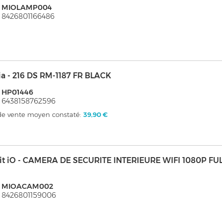
: MIOLAMP004
 8426801166486
a - 216 DS RM-1187 FR BLACK
 HP01446
 6438158762596
 de vente moyen constaté:
39,90 €
it iO - CAMERA DE SECURITE INTERIEURE WIFI 1080P FU
: MIOACAM002
 8426801159006