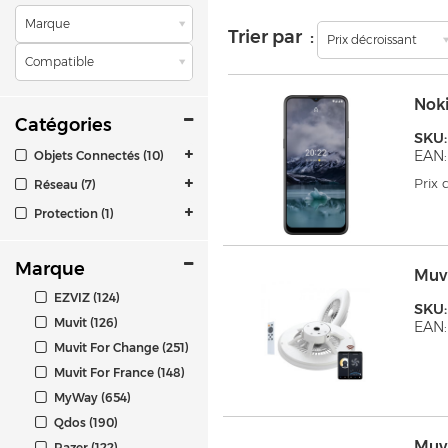
Marque
Trier par :
Prix décroissant
Compatible
Noki
Catégories
SKU:
EAN:
Objets Connectés (10)
Prix
Réseau (7)
Protection (1)
Marque
Muv
EZVIZ (124)
SKU
Muvit (126)
EAN:
Muvit For Change (251)
Muvit For France (148)
MyWay (654)
Qdos (190)
Muv
Razer (122)