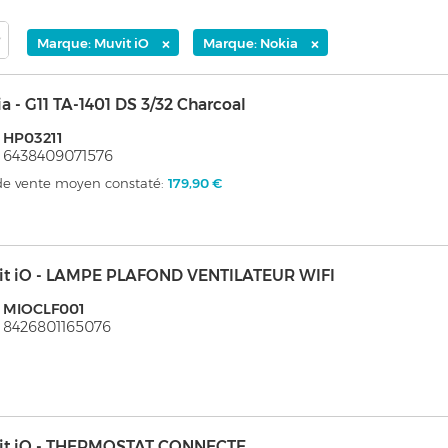
×
×
Marque: Muvit iO
Marque: Nokia
a - G11 TA-1401 DS 3/32 Charcoal
 HP03211
 6438409071576
 de vente moyen constaté:
179,90 €
it iO - LAMPE PLAFOND VENTILATEUR WIFI
: MIOCLF001
 8426801165076
it iO - THERMOSTAT CONNECTE