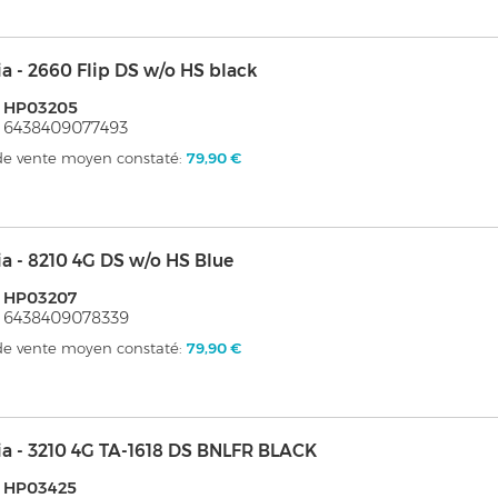
a - 2660 Flip DS w/o HS black
: HP03205
 6438409077493
 de vente moyen constaté:
79,90 €
a - 8210 4G DS w/o HS Blue
: HP03207
 6438409078339
 de vente moyen constaté:
79,90 €
a - 3210 4G TA-1618 DS BNLFR BLACK
: HP03425