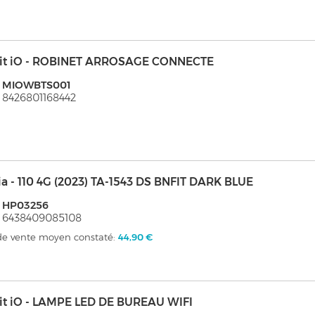
it iO - ROBINET ARROSAGE CONNECTE
: MIOWBTS001
 8426801168442
a - 110 4G (2023) TA-1543 DS BNFIT DARK BLUE
: HP03256
 6438409085108
 de vente moyen constaté:
44,90 €
it iO - LAMPE LED DE BUREAU WIFI