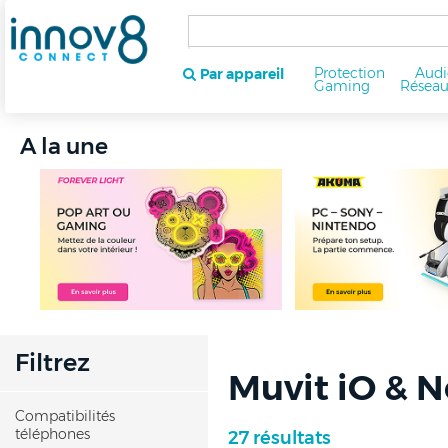
Protection
Audi
Par appareil
Gaming
Résea
A la une
Filtrez
Muvit iO & N
Compatibilités
téléphones
27 résultats