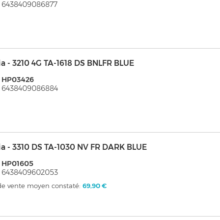
 6438409086877
a - 3210 4G TA-1618 DS BNLFR BLUE
: HP03426
: 6438409086884
ia - 3310 DS TA-1030 NV FR DARK BLUE
: HP01605
: 6438409602053
 de vente moyen constaté:
69,90 €