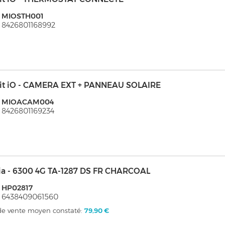
: MIOSTH001
 8426801168992
it iO - CAMERA EXT + PANNEAU SOLAIRE
: MIOACAM004
 8426801169234
ia - 6300 4G TA-1287 DS FR CHARCOAL
 HP02817
 6438409061560
 de vente moyen constaté:
79,90 €