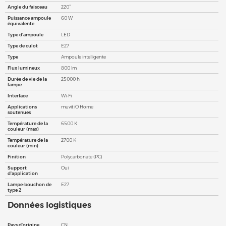
Angle du faisceau
220°
Puissance ampoule
60 W
équivalente
Type d'ampoule
LED
Type de culot
E27
Type
Ampoule intelligente
Flux lumineux
800 lm
Durée de vie de la
25000 h
lampe
Interface
Wi-Fi
Applications
muvit iO Home
soutenues
Température de la
6500 K
couleur (max)
Température de la
2700 K
couleur (min)
Finition
Polycarbonate (PC)
Support
Oui
d'application
Lampe-bouchon de
E27
type 2
Données logistiques
Pays d'origine
CN