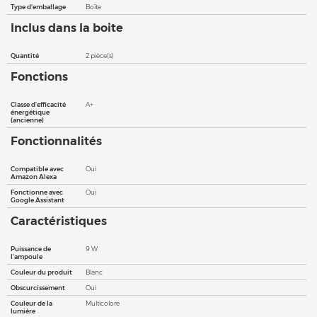
Type d'emballage
Boîte
Inclus dans la boite
Quantité
2 pièce(s)
Fonctions
Classe d'efficacité
A+
énergétique
(ancienne)
Fonctionnalités
Compatible avec
Oui
Amazon Alexa
Fonctionne avec
Oui
Google Assistant
Caractéristiques
Puissance de
9 W
l'ampoule
Couleur du produit
Blanc
Obscurcissement
Oui
Couleur de la
Multicolore
lumière