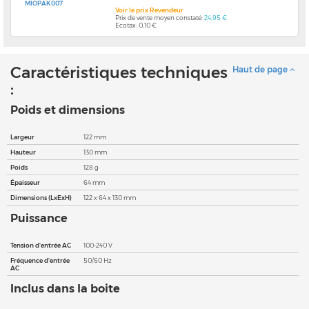
MIOPAK007
Voir le prix Revendeur
Prix de vente moyen constaté:
24,95 €
Ecotax: 0,10 €
Caractéristiques techniques
Haut de page
:
Poids et dimensions
Largeur
122 mm
Hauteur
130 mm
Poids
128 g
Épaisseur
64 mm
Dimensions (LxExH)
122 x 64 x 130 mm
Puissance
Tension d'entrée AC
100-240 V
Fréquence d'entrée
50/60 Hz
AC
Inclus dans la boite