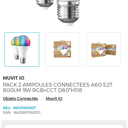
MUVIT IO
PACK 2 AMPOULES CONNECTEES A60 E27
800LM 9W RGB+CCT D60*H118
Objets Connectés
Muvit iO
-
SKU : MIOPAK007
EAN : 8426801162631