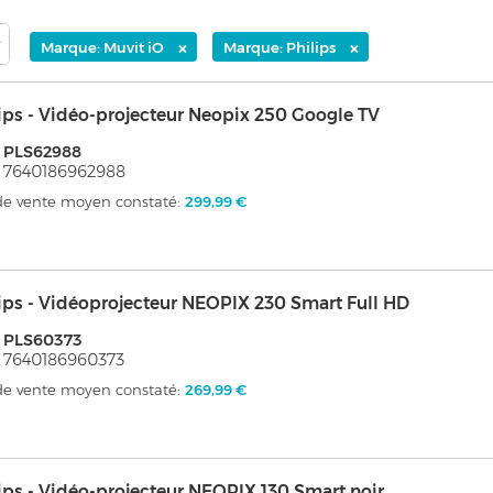
×
×
Marque: Muvit iO
Marque: Philips
ips - Vidéo-projecteur Neopix 250 Google TV
 PLS62988
 7640186962988
 de vente moyen constaté:
299,99 €
ips - Vidéoprojecteur NEOPIX 230 Smart Full HD
 PLS60373
 7640186960373
 de vente moyen constaté:
269,99 €
ips - Vidéo-projecteur NEOPIX 130 Smart noir