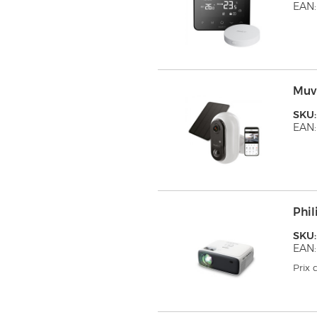
EAN:
Muv
SKU
EAN:
Phil
SKU:
EAN:
Prix