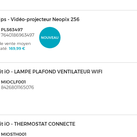
ips - Vidéo-projecteur Neopix 256
 PLS63497
 7640186963497
NOUVEAU
 de vente moyen
taté:
169,99 €
it iO - LAMPE PLAFOND VENTILATEUR WIFI
: MIOCLF001
 8426801165076
it iO - THERMOSTAT CONNECTE
: MIOSTH001