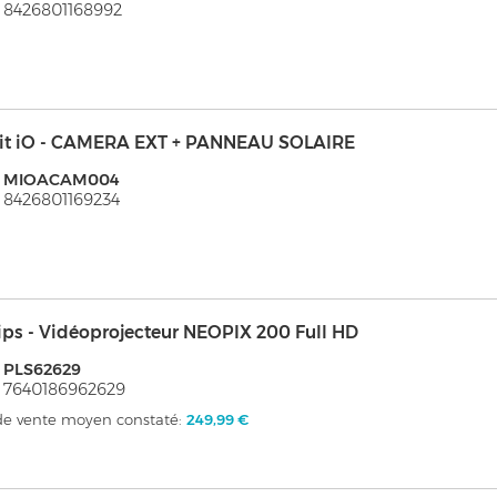
 8426801168992
it iO - CAMERA EXT + PANNEAU SOLAIRE
: MIOACAM004
 8426801169234
ips - Vidéoprojecteur NEOPIX 200 Full HD
 PLS62629
 7640186962629
 de vente moyen constaté:
249,99 €