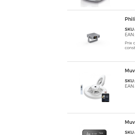
Phil
SKU:
EAN:
Prix
cons
Muv
SKU
EAN:
Muv
SKU