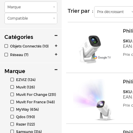
Marque
Trier par :
Prix décroissant
Compatible
Phil
Catégories
SKU:
EAN:
Objets Connectés (10)
Prix
Réseau (7)
Marque
EZVIZ (124)
Phil
Muvit (126)
SKU:
Muvit For Change (251)
EAN:
Muvit For France (148)
Prix
MyWay (654)
Qdos (190)
Razer (122)
Samsung (314)
Phil