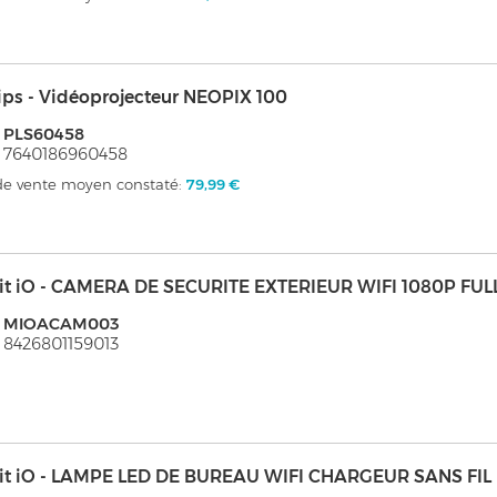
ips - Vidéoprojecteur NEOPIX 100
: PLS60458
 7640186960458
 de vente moyen constaté:
79,99 €
it iO - CAMERA DE SECURITE EXTERIEUR WIFI 1080P FUL
: MIOACAM003
 8426801159013
it iO - LAMPE LED DE BUREAU WIFI CHARGEUR SANS FIL