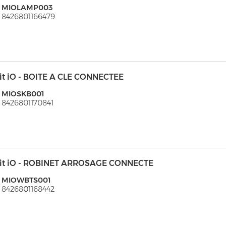
: MIOLAMP003
 8426801166479
it iO - BOITE A CLE CONNECTEE
: MIOSKB001
 8426801170841
it iO - ROBINET ARROSAGE CONNECTE
: MIOWBTS001
 8426801168442