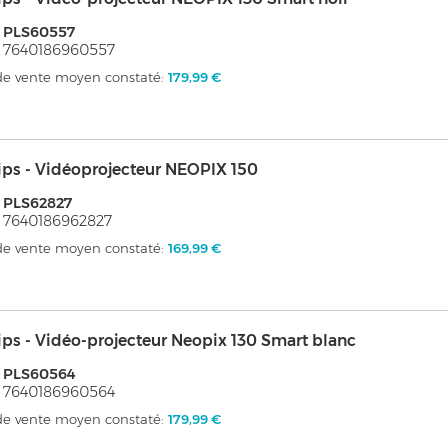
 PLS60557
 7640186960557
 de vente moyen constaté:
179,99 €
ips - Vidéoprojecteur NEOPIX 150
 PLS62827
 7640186962827
 de vente moyen constaté:
169,99 €
ips - Vidéo-projecteur Neopix 130 Smart blanc
: PLS60564
 7640186960564
 de vente moyen constaté:
179,99 €