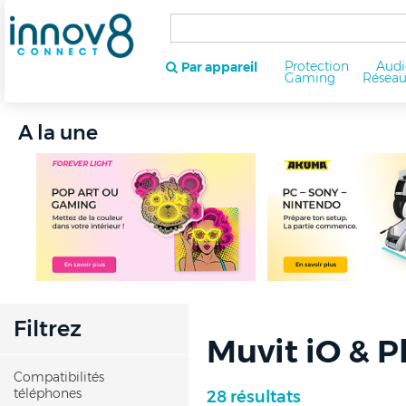
Protection
Audi
Par appareil
Gaming
Résea
A la une
Filtrez
Muvit iO & P
Compatibilités
téléphones
28 résultats