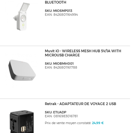
BLUETOOTH
SKU: MIOSMP013
EAN: 8426801164994
Muvit iO - WIRELESS MESH HUB 5V/1A WITH
MICROUSB CHARGE
SKU: MIOBMH001
EAN: 8426801161788
Retrak - ADAPTATEUR DE VOYAGE 2 USB
SKU: ETUADP
EAN: 0816983016781
Prix de vente moyen constaté:
24,99 €