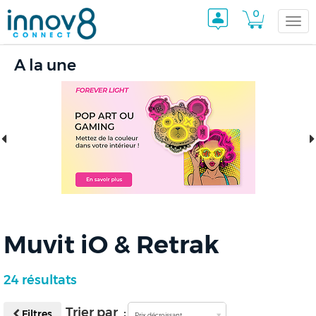
0
Togg
A la une
navi
Muvit iO & Retrak
24 résultats
Trier par :
Filtres
Prix décroissant