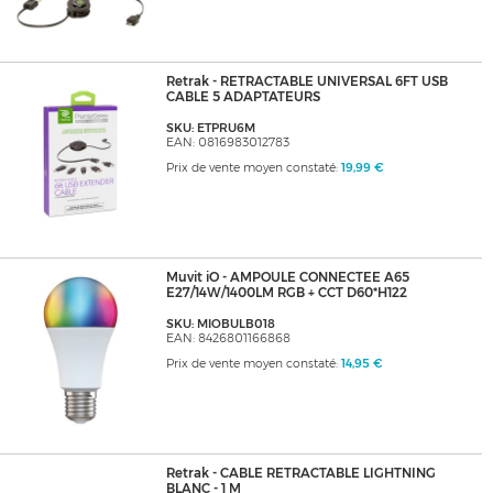
Retrak - RETRACTABLE UNIVERSAL 6FT USB
CABLE 5 ADAPTATEURS
SKU: ETPRU6M
EAN: 0816983012783
Prix de vente moyen constaté:
19,99 €
Muvit iO - AMPOULE CONNECTEE A65
E27/14W/1400LM RGB + CCT D60*H122
SKU: MIOBULB018
EAN: 8426801166868
Prix de vente moyen constaté:
14,95 €
Retrak - CABLE RETRACTABLE LIGHTNING
BLANC - 1 M