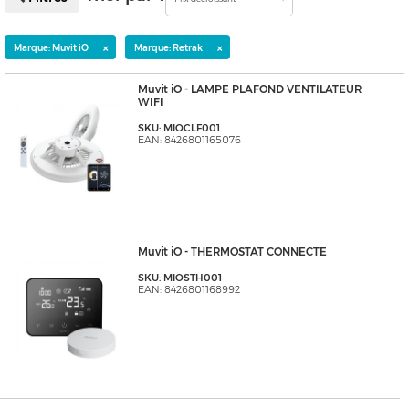
×
×
Marque: Muvit iO
Marque: Retrak
Muvit iO - LAMPE PLAFOND VENTILATEUR
WIFI
SKU: MIOCLF001
EAN: 8426801165076
Muvit iO - THERMOSTAT CONNECTE
SKU: MIOSTH001
EAN: 8426801168992