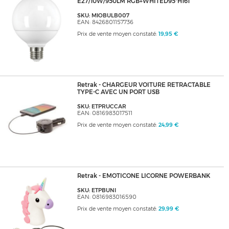
E27/10W/950LM RGB+WHITED95*H161
SKU: MIOBULB007
EAN: 8426801157736
Prix de vente moyen constaté:
19,95 €
Retrak - CHARGEUR VOITURE RETRACTABLE
TYPE-C AVEC UN PORT USB
SKU: ETPRUCCAR
EAN: 0816983017511
Prix de vente moyen constaté:
24,99 €
Retrak - EMOTICONE LICORNE POWERBANK
SKU: ETPBUNI
EAN: 0816983016590
Prix de vente moyen constaté:
29,99 €