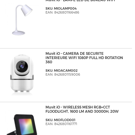
Muvit iO - LAMPE LED DE BUREAU WIFI
SKU: MIOLAMP004
EAN: 8426801166486
Muvit iO - CAMERA DE SECURITE
INTERIEURE WIFI 1080P FULL HD ROTATION
360
SKU: MIOACAM002
EAN: 8426801159006
Muvit iO - WIRELESS MESH RGB+CCT
FLOODLIGHT, 1600 LM AND 30000H, 20W
SKU: MIOFLOD001
EAN: 8426801161771