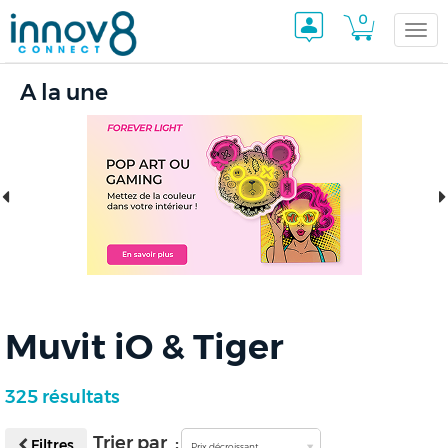
0
Togg
A la une
navi
Muvit iO & Tiger
325 résultats
Trier par :
Filtres
Prix décroissant