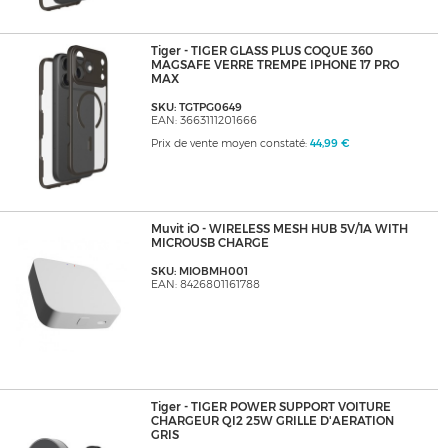
Tiger - TIGER GLASS PLUS COQUE 360
MAGSAFE VERRE TREMPE IPHONE 17 PRO
MAX
SKU: TGTPG0649
EAN: 3663111201666
Prix de vente moyen constaté:
44,99 €
Muvit iO - WIRELESS MESH HUB 5V/1A WITH
MICROUSB CHARGE
SKU: MIOBMH001
EAN: 8426801161788
Tiger - TIGER POWER SUPPORT VOITURE
CHARGEUR QI2 25W GRILLE D'AERATION
GRIS