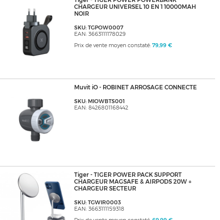
Tiger - TIGER POWER POWERBANK
CHARGEUR UNIVERSEL 10 EN 1 10000MAH
NOIR
SKU: TGPOW0007
EAN: 3663111178029
Prix de vente moyen constaté:
79,99 €
Muvit iO - ROBINET ARROSAGE CONNECTE
SKU: MIOWBTS001
EAN: 8426801168442
Tiger - TIGER POWER PACK SUPPORT
CHARGEUR MAGSAFE & AIRPODS 20W +
CHARGEUR SECTEUR
SKU: TGWIR0003
EAN: 3663111159318