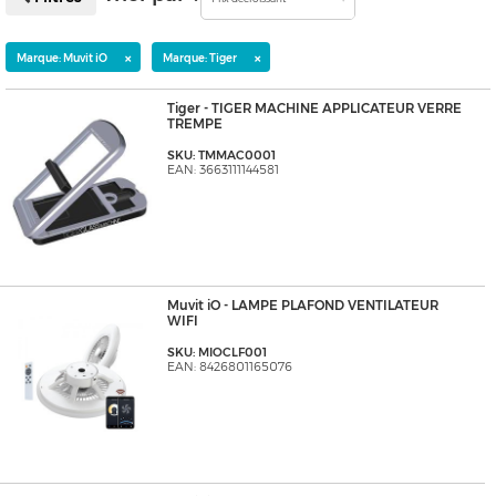
×
×
Marque: Muvit iO
Marque: Tiger
Tiger - TIGER MACHINE APPLICATEUR VERRE
TREMPE
SKU: TMMAC0001
EAN: 3663111144581
Muvit iO - LAMPE PLAFOND VENTILATEUR
WIFI
SKU: MIOCLF001
EAN: 8426801165076