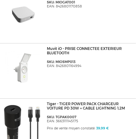
SKU: MIOGAT001
EAN: 8426801170858
Muvit iO - PRISE CONNECTEE EXTERIEUR
BLUETOOTH
SKU: MIOSMP013
EAN: 8426801164994
Tiger - TIGER POWER PACK CHARGEUR
VOITURE PD 30W + CABLE LIGHTNING 1,2M
SKU: TGPAK0007
EAN: 3663111145175
Prix de vente moyen constaté:
39,99 €