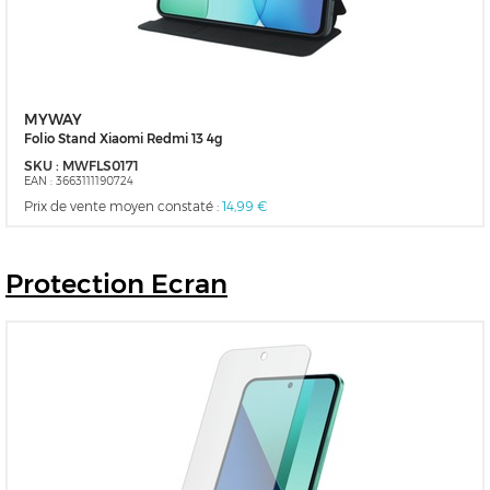
MYWAY
Folio Stand Xiaomi Redmi 13 4g
SKU :
MWFLS0171
EAN :
3663111190724
Prix de vente moyen constaté :
14,99 €
Protection
Ecran