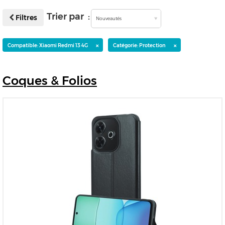
Trier par :
Filtres
Nouveautés
×
×
Compatible: Xiaomi Redmi 13 4G
Catégorie: Protection
Coques
& Folios