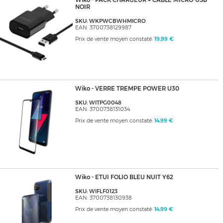
Wiko - PACK CHARGEUR + CABLE MICRO-USB
NOIR
SKU: WKPWCBWHMICRO
EAN: 3700738129987
Prix de vente moyen constaté:
19,99 €
Wiko - VERRE TREMPE POWER U30
SKU: WITPG0048
EAN: 3700738131034
Prix de vente moyen constaté:
14,99 €
Wiko - ETUI FOLIO BLEU NUIT Y62
SKU: WIFLF0123
EAN: 3700738130938
Prix de vente moyen constaté:
14,99 €