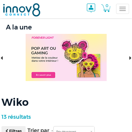
0
Togg
A la une
navi
Wiko
13 résultats
Trier par :
Filtres
Prix décroissant