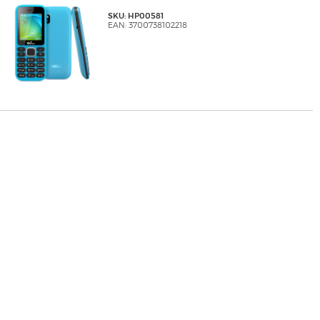
SKU: HP00581
EAN: 3700738102218