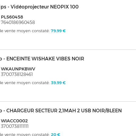
ips - Vidéoprojecteur NEOPIX 100
: PLS60458
 7640186960458
 de vente moyen constaté:
79,99 €
o - ENCEINTE WISHAKE VIBES NOIR
: WKAUNPKBWV
 3700738128461
 de vente moyen constaté:
39,99 €
o - CHARGEUR SECTEUR 2,1MAH 2 USB NOIR/BLEEN
: WIACC0002
 3700738111111
 de vente moyen constaté:
20 €