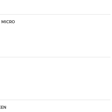
C MICRO
EEN