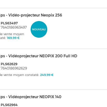
ips - Vidéo-projecteur Neopix 256
 PLS63497
 7640186963497
NOUVEAU
 de vente moyen
taté:
169,99 €
ips - Vidéoprojecteur NEOPIX 200 Full HD
 PLS62629
 7640186962629
 de vente moyen constaté:
249,99 €
ips - Vidéoprojecteur NEOPIX 140
 PLS62964