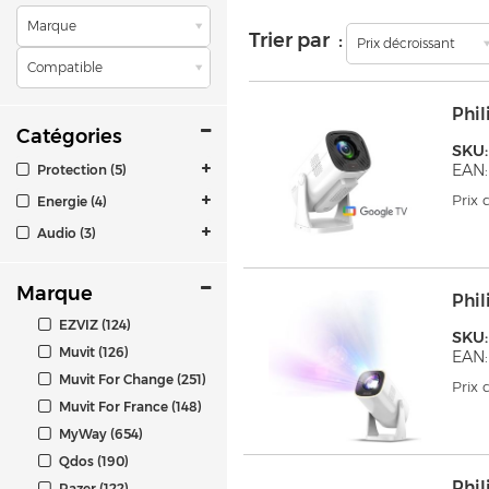
Marque
Trier par :
Prix décroissant
Compatible
Phil
Catégories
SKU:
EAN:
Protection (5)
Prix
Energie (4)
Audio (3)
Marque
Phil
EZVIZ (124)
SKU:
Muvit (126)
EAN:
Muvit For Change (251)
Prix
Muvit For France (148)
MyWay (654)
Qdos (190)
Phil
Razer (122)