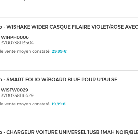
o - WISHAKE WIDER CASQUE FILAIRE VIOLET/ROSE AVE
: WIHPH0006
 3700738113504
 de vente moyen constaté:
29,99 €
o - SMART FOLIO WiBOARD BLUE POUR U'PULSE
: WISFW0029
 3700738116529
 de vente moyen constaté:
19,99 €
o - CHARGEUR VOITURE UNIVERSEL 1USB 1MAH NOIR/BL