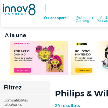
Protection
Audi
Par appareil
Gaming
Résea
A la une
Filtrez
Philips & Wi
Compatibilités
téléphones
24 résultats