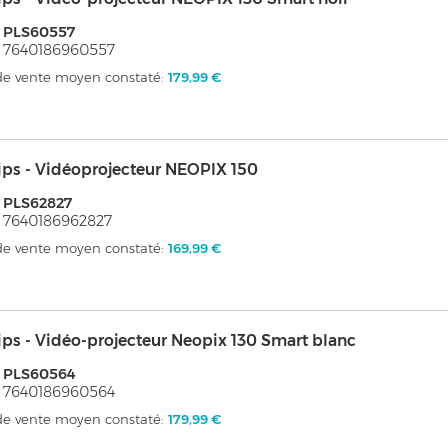
 PLS60557
 7640186960557
 de vente moyen constaté:
179,99 €
ips - Vidéoprojecteur NEOPIX 150
 PLS62827
 7640186962827
 de vente moyen constaté:
169,99 €
ips - Vidéo-projecteur Neopix 130 Smart blanc
: PLS60564
 7640186960564
 de vente moyen constaté:
179,99 €