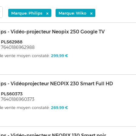
×
×
Marque: Philips
Marque: Wiko
ips - Vidéo-projecteur Neopix 250 Google TV
 PLS62988
 7640186962988
 de vente moyen constaté:
299,99 €
ips - Vidéoprojecteur NEOPIX 230 Smart Full HD
 PLS60373
 7640186960373
 de vente moyen constaté:
269,99 €
ips - Vidéo-projecteur NEOPIX 130 Smart noir