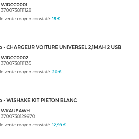
: WIDCC0001
 3700738111128
 de vente moyen constaté:
15 €
o - CHARGEUR VOITURE UNIVERSEL 2,1MAH 2 USB
: WIDCC0002
 3700738111135
 de vente moyen constaté:
20 €
o - WISHAKE KIT PIETON BLANC
: WKAUEAWH
 3700738129970
 de vente moyen constaté:
12,99 €