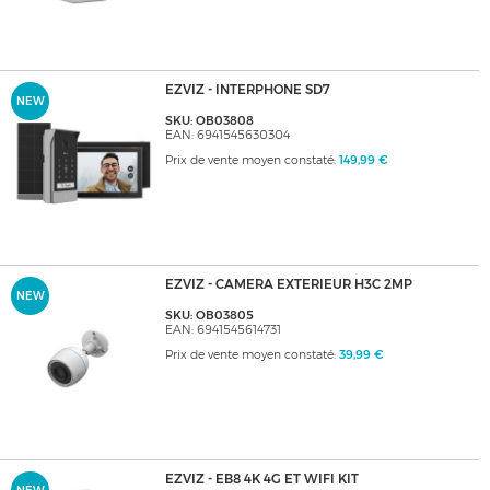
EZVIZ - INTERPHONE SD7
NEW
SKU: OB03808
EAN: 6941545630304
Prix de vente moyen constaté:
149,99 €
EZVIZ - CAMERA EXTERIEUR H3C 2MP
NEW
SKU: OB03805
EAN: 6941545614731
Prix de vente moyen constaté:
39,99 €
EZVIZ - EB8 4K 4G ET WIFI KIT