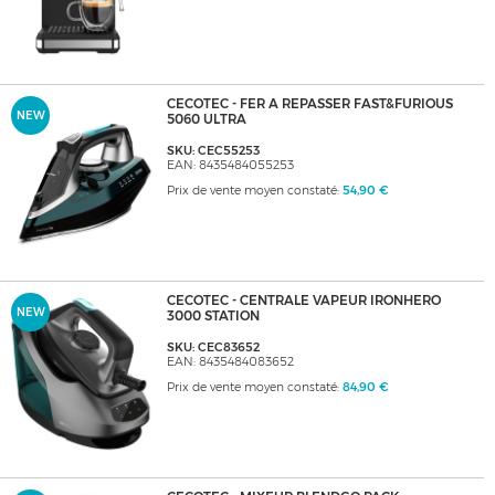
CECOTEC - FER A REPASSER FAST&FURIOUS
NEW
5060 ULTRA
SKU: CEC55253
EAN: 8435484055253
Prix de vente moyen constaté:
54,90 €
CECOTEC - CENTRALE VAPEUR IRONHERO
NEW
3000 STATION
SKU: CEC83652
EAN: 8435484083652
Prix de vente moyen constaté:
84,90 €