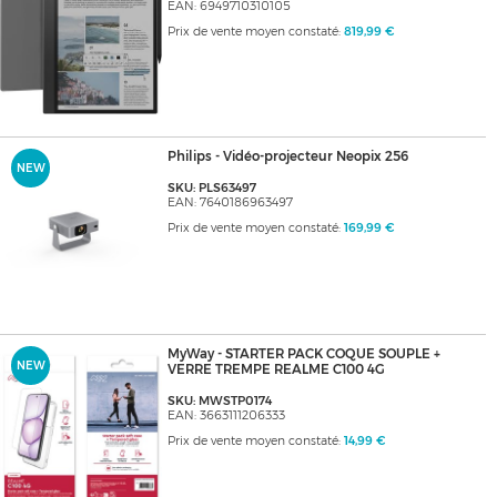
EAN: 6949710310105
Prix de vente moyen constaté:
819,99 €
Philips - Vidéo-projecteur Neopix 256
NEW
SKU: PLS63497
EAN: 7640186963497
Prix de vente moyen constaté:
169,99 €
MyWay - STARTER PACK COQUE SOUPLE +
NEW
VERRE TREMPE REALME C100 4G
SKU: MWSTP0174
EAN: 3663111206333
Prix de vente moyen constaté:
14,99 €