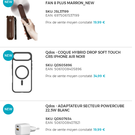
NEW
FAN 8 PLUS MARRON_NEW
SKU: JSL37199
EAN: 6975061537199
Prix de vente moyen constaté:
19,99 €
Qdos - COQUE HYBRID DROP SOFT TOUCH
NEW
GRS IPHONE AIR NOIR
SKU: QDS05896
EAN: 5061008405896
Prix de vente moyen constaté:
34,99 €
Qdos - ADAPTATEUR SECTEUR POWERCUBE
NEW
22,5W BLANC
SKU: QDS07654
EAN: 5061008407821
Prix de vente moyen constaté:
19,99 €