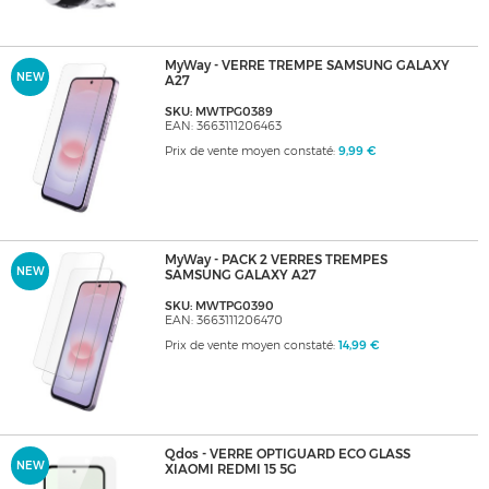
MyWay - VERRE TREMPE SAMSUNG GALAXY
NEW
A27
SKU: MWTPG0389
EAN: 3663111206463
Prix de vente moyen constaté:
9,99 €
MyWay - PACK 2 VERRES TREMPES
NEW
SAMSUNG GALAXY A27
SKU: MWTPG0390
EAN: 3663111206470
Prix de vente moyen constaté:
14,99 €
Qdos - VERRE OPTIGUARD ECO GLASS
NEW
XIAOMI REDMI 15 5G