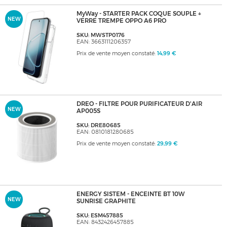
MyWay - STARTER PACK COQUE SOUPLE +
NEW
VERRE TREMPE OPPO A6 PRO
SKU: MWSTP0176
EAN: 3663111206357
Prix de vente moyen constaté:
14,99 €
DREO - FILTRE POUR PURIFICATEUR D'AIR
NEW
AP005S
SKU: DRE80685
EAN: 0810181280685
Prix de vente moyen constaté:
29,99 €
ENERGY SISTEM - ENCEINTE BT 10W
NEW
SUNRISE GRAPHITE
SKU: ESM457885
EAN: 8432426457885