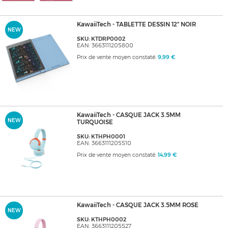
KawaiiTech - TABLETTE DESSIN 12" NOIR
NEW
SKU: KTDRP0002
EAN: 3663111205800
Prix de vente moyen constaté:
9,99 €
KawaiiTech - CASQUE JACK 3.5MM
NEW
TURQUOISE
SKU: KTHPH0001
EAN: 3663111205510
Prix de vente moyen constaté:
14,99 €
KawaiiTech - CASQUE JACK 3.5MM ROSE
NEW
SKU: KTHPH0002
EAN: 3663111205527