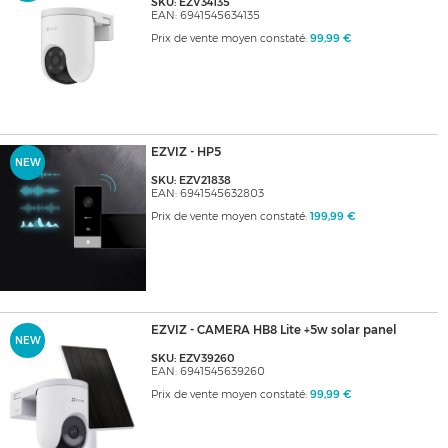
SKU: EZV34135
EAN: 6941545634135
Prix de vente moyen constaté:
99,99 €
EZVIZ - HP5
NEW
SKU: EZV21838
EAN: 6941545632803
Prix de vente moyen constaté:
199,99 €
EZVIZ - CAMERA HB8 Lite +5w solar panel
NEW
SKU: EZV39260
EAN: 6941545639260
Prix de vente moyen constaté:
99,99 €