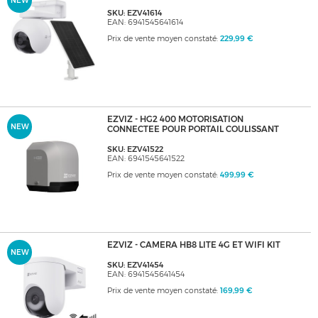
NEW
SKU: EZV41614
EAN: 6941545641614
Prix de vente moyen constaté:
229,99 €
EZVIZ - HG2 400 MOTORISATION
NEW
CONNECTEE POUR PORTAIL COULISSANT
SKU: EZV41522
EAN: 6941545641522
Prix de vente moyen constaté:
499,99 €
EZVIZ - CAMERA HB8 LITE 4G ET WIFI KIT
NEW
SKU: EZV41454
EAN: 6941545641454
Prix de vente moyen constaté:
169,99 €