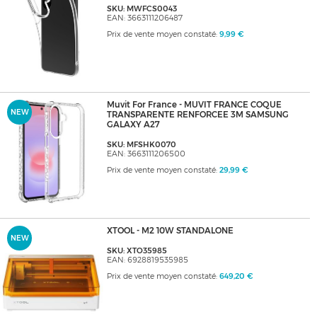
SKU: MWFCS0043
EAN: 3663111206487
Prix de vente moyen constaté:
9,99 €
Muvit For France - MUVIT FRANCE COQUE
NEW
TRANSPARENTE RENFORCEE 3M SAMSUNG
GALAXY A27
SKU: MFSHK0070
EAN: 3663111206500
Prix de vente moyen constaté:
29,99 €
XTOOL - M2 10W STANDALONE
NEW
SKU: XTO35985
EAN: 6928819535985
Prix de vente moyen constaté:
649,20 €