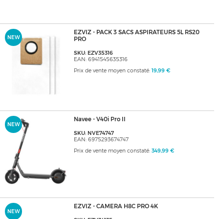
EZVIZ - PACK 3 SACS ASPIRATEURS 5L RS20
NEW
PRO
SKU: EZV35316
EAN: 6941545635316
Prix de vente moyen constaté:
19,99 €
Navee - V40i Pro II
NEW
SKU: NVE74747
EAN: 6975293674747
Prix de vente moyen constaté:
349,99 €
EZVIZ - CAMERA H8C PRO 4K
NEW