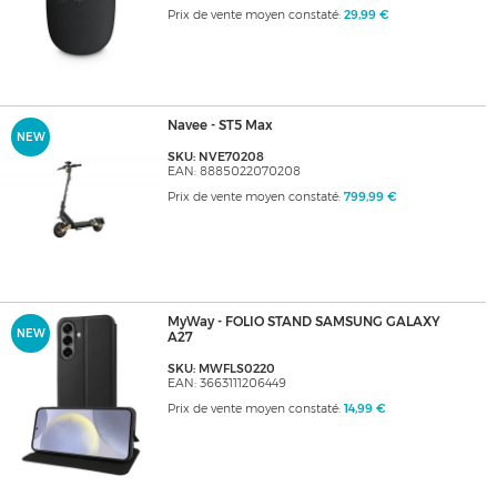
Prix de vente moyen constaté:
29,99 €
Navee - ST5 Max
NEW
SKU: NVE70208
EAN: 8885022070208
Prix de vente moyen constaté:
799,99 €
MyWay - FOLIO STAND SAMSUNG GALAXY
NEW
A27
SKU: MWFLS0220
EAN: 3663111206449
Prix de vente moyen constaté:
14,99 €