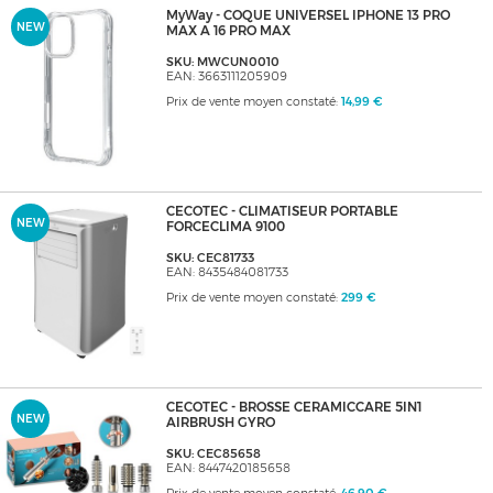
MyWay - COQUE UNIVERSEL IPHONE 13 PRO
NEW
MAX A 16 PRO MAX
SKU: MWCUN0010
EAN: 3663111205909
Prix de vente moyen constaté:
14,99 €
CECOTEC - CLIMATISEUR PORTABLE
NEW
FORCECLIMA 9100
SKU: CEC81733
EAN: 8435484081733
Prix de vente moyen constaté:
299 €
CECOTEC - BROSSE CERAMICCARE 5IN1
NEW
AIRBRUSH GYRO
SKU: CEC85658
EAN: 8447420185658