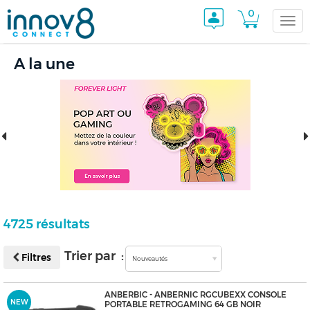
0
Togg
A la une
navi
4725 résultats
Trier par :
Filtres
Nouveautés
ANBERBIC - ANBERNIC RGCUBEXX CONSOLE
NEW
PORTABLE RETROGAMING 64 GB NOIR