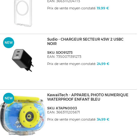
EAN: 3663111204773
Prix de vente moyen constaté:
19,99 €
Sudio - CHARGEUR SECTEUR 45W 2 USBC
NEW
NOIR
SKU: SDO91273
EAN: 7350071391273
Prix de vente moyen constaté:
24,99 €
KawaiiTech - APPAREIL PHOTO NUMERIQUE
NEW
WATERPROOF ENFANT BLEU
SKU: KTAPN0003
EAN: 3663111205671
Prix de vente moyen constaté:
34,99 €