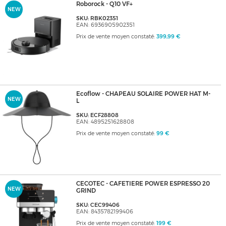
Roborock - Q10 VF+
NEW
SKU: RBK02351
EAN: 6936905902351
Prix de vente moyen constaté:
399,99 €
Ecoflow - CHAPEAU SOLAIRE POWER HAT M-
NEW
L
SKU: ECF28808
EAN: 4895251628808
Prix de vente moyen constaté:
99 €
CECOTEC - CAFETIERE POWER ESPRESSO 20
NEW
GRIND
SKU: CEC99406
EAN: 8435782199406
Prix de vente moyen constaté:
199 €