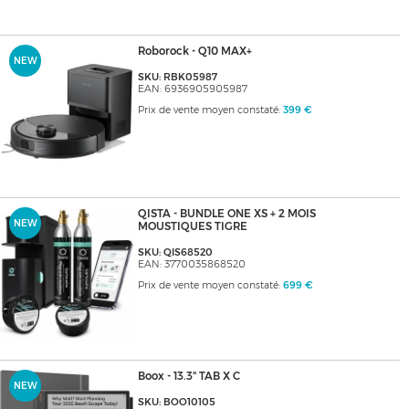
Roborock - Q10 MAX+
NEW
SKU: RBK05987
EAN: 6936905905987
Prix de vente moyen constaté:
399 €
QISTA - BUNDLE ONE XS + 2 MOIS
NEW
MOUSTIQUES TIGRE
SKU: QIS68520
EAN: 3770035868520
Prix de vente moyen constaté:
699 €
Boox - 13.3" TAB X C
NEW
SKU: BOO10105