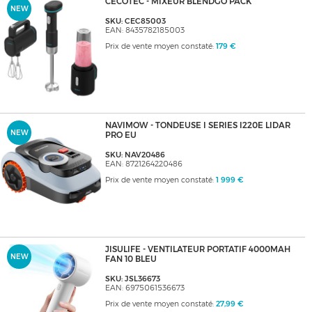
CECOTEC - MIXEUR BLENDGO PACK
NEW
SKU: CEC85003
EAN: 8435782185003
Prix de vente moyen constaté:
179 €
NAVIMOW - TONDEUSE I SERIES I220E LIDAR
NEW
PRO EU
SKU: NAV20486
EAN: 8721264220486
Prix de vente moyen constaté:
1 999 €
JISULIFE - VENTILATEUR PORTATIF 4000MAH
NEW
FAN 10 BLEU
SKU: JSL36673
EAN: 6975061536673
Prix de vente moyen constaté:
27,99 €