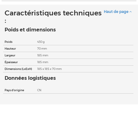
Caractéristiques techniques
Haut de page
:
Poids et dimensions
Poids
430 g
Hauteur
70 mm
Largeur
185 mm
Épaisseur
185 mm
Dimensions (LxExH)
185 x 185 x 70 mm
Données logistiques
Pays d'origine
CN