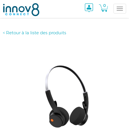
0
Togg
< Retour à la liste des produits
navi